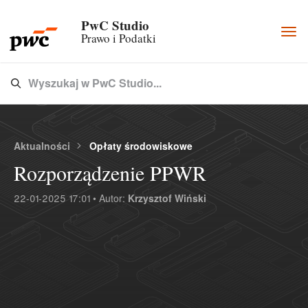
PwC Studio
Togg
Prawo i Podatki
navi
Wyszukaj w PwC Studio...
Type 3 or more characters for results.
Aktualności
Opłaty środowiskowe
Rozporządzenie PPWR
22-01-2025 17:01 • Autor:
Krzysztof Wiński