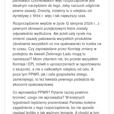
państwach członkowskich więc rozporządzenie jest
idealnym narzędziem do tego, żeby narzucić odgórnie
pewne zasady. Zresztą, mówimy tu o odejściu od
dyrektywy z 1994 r. więc i tak najwyższy czas.
Rozporządzenie wejdzie w życie 12 sierpnia 2026 r., z
pewnymi okresami przejściowymi które zostały
odpowiednio wydłużone. Ale jeżeli cały rynek ma
zmienić zasady pakowania wszystkich produktów
(dosłownie wszystkich co ma opakowanie) to trzeba na
to czasu. Czy zapowiadane przez Komisję zmiany w
podejściu do kwestii Zielonego Ładu mogą tu
namieszać? Moim zdaniem nie, bo przede wszystkim
Komisja i EPL mówili o uproszczeniach w raportowaniu
(i słusznie), a nie o całkowitym odejściu od celu. A
poza tym PPWR, jak i cała gospodarka obiegu
zamkniętego, to też kwestia pewnego podejścia do
ekonomii opakowaniowej.
Co wprowadza PPWR? Pytanie raczej powinno
brzmieć: czego nie wprowadza? W kolejnych
tygodniach będziemy prezentować Państwu kolejne
zagadnienia z tego rozporządzenia, bo nie sposób
napisać krótko o tak ważnym temacie. A chodzi w tym