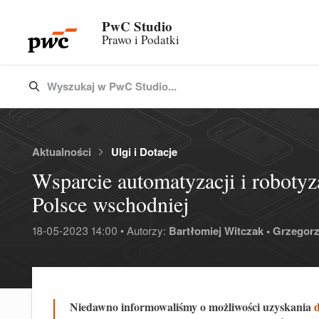
PwC Studio
Prawo i Podatki
Wyszukaj w PwC Studio...
Type 3 or more characters for results.
Aktualności
Ulgi i Dotacje
Wsparcie automatyzacji i roboty
Polsce wschodniej
18-05-2023 14:00 • Autorzy:
Bartłomiej Witczak •
Grzegorz
Niedawno informowaliśmy o możliwości uzyskania
d