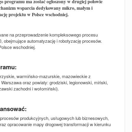
go programu ma zostać ogłoszony w drugiej połowie
mechanizm wsparcia dedykowany mikro, małym i
cję projektu w Polsce wschodniej.
owane na przeprowadzenie kompleksowego procesu
0, obejmujące automatyzację i robotyzację procesów.
Polsce wschodniej.
gramu:
okrzyskie, warmińsko-mazurskie, mazowieckie z
arszawa oraz powiaty: grodziski, legionowski, miński,
zawski zachodni i wołomiński).
nansować:
zy procesów produkcyjnych, usługowych lub biznesowych,
 oraz opracowanie mapy drogowej transformacji w kierunku