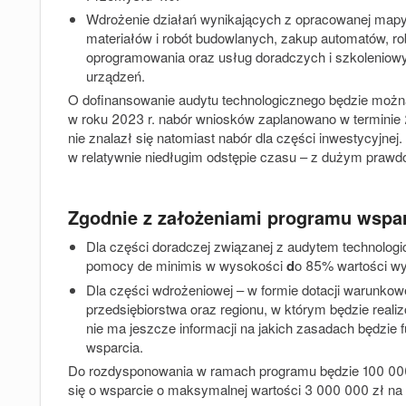
Wdrożenie działań wynikających z opracowanej mapy 
materiałów i robót budowlanych, zakup automatów, ro
oprogramowania oraz usług doradczych i szkoleniowyc
urządzeń.
O dofinansowanie audytu technologicznego będzie możn
w roku 2023 r. nabór wniosków zaplanowano w terminie 
nie znalazł się natomiast nabór dla części inwestycyjne
w relatywnie niedługim odstępie czasu – z dużym prawdo
Zgodnie z założeniami programu wspar
Dla części doradczej związanej z audytem technolo
pomocy de minimis w wysokości
d
o 85%
wartości wy
Dla części wdrożeniowej –
w formie dotacji warunkow
przedsiębiorstwa oraz regionu, w którym będzie reali
nie ma jeszcze informacji na jakich zasadach będzie
wsparcia.
Do rozdysponowania w ramach programu będzie
100 00
się o wsparcie o maksymalnej wartości
3 000 000 zł
na 