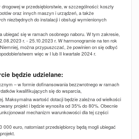
drogowej w przedsiębiorstwie, w szczególności: koszty
botów oraz innych maszyn i urządzeń, a także
h niezbędnych do instalacji i obsługi wymienionych
a ubiegać się w ramach osobnego naboru. W tym zakresie,
2.08.2023 r. - 25.10.2023 r. W harmonogramie na ten rok
j. Niemniej, można przypuszczać, że powinien on się odbyć
podobieństwem więc w I lub II kwartale 2024 r.
cie będzie udzielane:
gicznym –
w formie dofinansowania bezzwrotnego
w ramach
datków kwalifikujących się do wsparcia,
ej
. Maksymalna wartość dotacji będzie zależna od wielkości
zowany projekt i będzie wynosiła
od 35% do 80%
. Obecnie
 funkcjonował mechanizm warunkowości dla tej części
0 000 euro
, natomiast przedsiębiorcy będą mogli ubiegać
projekt.