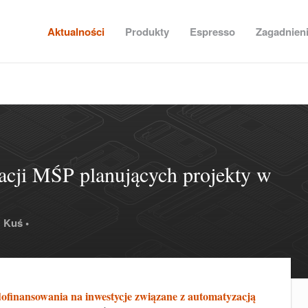
Aktualności
Produkty
Espresso
Zagadnien
zacji MŚP planujących projekty w
 Kuś •
ofinansowania na inwestycje związane z automatyzacją