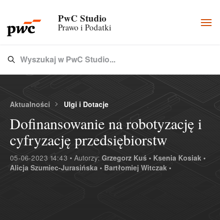
PwC Studio
Togg
Prawo i Podatki
navi
Wyszukaj w PwC Studio...
Type 3 or more characters for results.
Aktualności
Ulgi i Dotacje
Dofinansowanie na robotyzację i
cyfryzację przedsiębiorstw
05-06-2023 14:43 • Autorzy:
Grzegorz Kuś •
Ksenia Kosiak •
Alicja Szumiec-Jurasińska •
Bartłomiej Witczak •