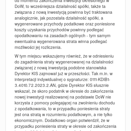
od momentu zakończenia inwestycji określonego w
DoW, to wcześniejsza działalność spółki, także ta
związana z nową inwestycją powinna być traktowana
analogicznie, jak pozostała działalność spółki, a
wygenerowane przychody podatkowe oraz poniesione
koszty uzyskania przychodów powinny podlegać
opodatkowaniu na zasadach ogólnych - tym samym
ewentualna wygenerowana strata winna podlegać
możliwości jej rozliczenia.
W tym miejscu wskazujemy również, że w odniesieniu
do zagadnienia straty wygenerowanej na działalności
związanej z nową inwestycją podobne stanowiska
Dyrektor KIS zajmował już w przeszłości. Tak m.in. w
interpretacji indywidualnej o sygnaturze: 0111-KDIB1-
3.4010.72.2023.2.AN, gdzie Dyrektor KIS słusznie
wskazał, że skoro podatnik w okresie do zakończenia
nowej inwestycji realizowanej na podstawie DoW nie
korzysta z pomocy polegającej na zwolnieniu dochodu
z opodatkowania, to w przypadku poniesienia straty
jest ona stratą w rozumieniu podatkowym, a nie tylko
ekonomicznym. Dodatkowo organ potwierdził, że w
przypadku poniesienia straty w okresie od zakończenia