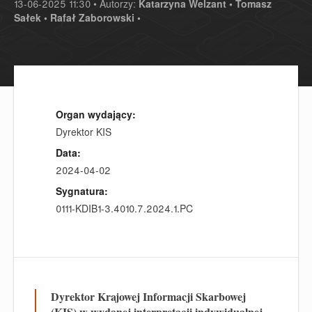
13-06-2025 11:30 • Autorzy:
Katarzyna Welzant •
Tomasz
Sałek •
Rafał Zaborowski •
Organ wydający:
Dyrektor KIS
Data:
2024-04-02
Sygnatura:
0111-KDIB1-3.4010.7.2024.1.PC
Dyrektor Krajowej Informacji Skarbowej
(KIS) w wydanej interpretacji indywidualnej