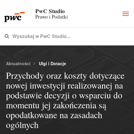
PwC Studio
Togg
Prawo i Podatki
navi
Wyszukaj w PwC Studio...
Type 3 or more characters for results.
Aktualności
Ulgi i Dotacje
Przychody oraz koszty dotyczące
nowej inwestycji realizowanej na
podstawie decyzji o wsparciu do
momentu jej zakończenia są
opodatkowane na zasadach
ogólnych