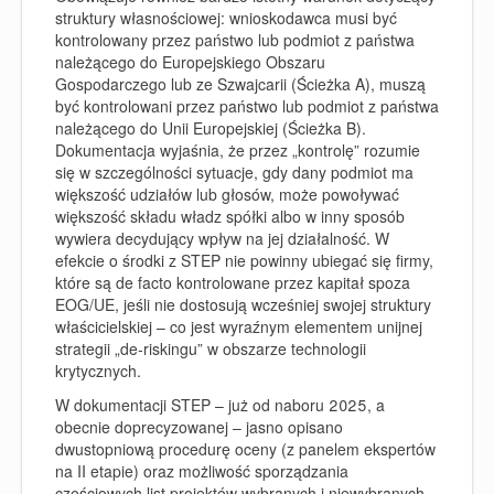
struktury własnościowej: wnioskodawca musi być
kontrolowany przez państwo lub podmiot z państwa
należącego do Europejskiego Obszaru
Gospodarczego lub ze Szwajcarii (Ścieżka A), muszą
być kontrolowani przez państwo lub podmiot z państwa
należącego do Unii Europejskiej (Ścieżka B).
Dokumentacja wyjaśnia, że przez „kontrolę” rozumie
się w szczególności sytuacje, gdy dany podmiot ma
większość udziałów lub głosów, może powoływać
większość składu władz spółki albo w inny sposób
wywiera decydujący wpływ na jej działalność. W
efekcie o środki z STEP nie powinny ubiegać się firmy,
które są de facto kontrolowane przez kapitał spoza
EOG/UE, jeśli nie dostosują wcześniej swojej struktury
właścicielskiej – co jest wyraźnym elementem unijnej
strategii „de
‑
riskingu” w obszarze technologii
krytycznych.
W dokumentacji STEP – już od naboru 2025, a
obecnie doprecyzowanej – jasno opisano
dwustopniową procedurę oceny (z panelem ekspertów
na II etapie) oraz możliwość sporządzania
częściowych list projektów wybranych i niewybranych