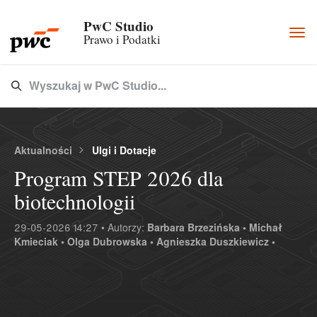
PwC Studio
Togg
Prawo i Podatki
navi
Wyszukaj w PwC Studio...
Type 3 or more characters for results.
Aktualności
Ulgi i Dotacje
Program STEP 2026 dla
biotechnologii
29-05-2026 14:27 • Autorzy:
Barbara Brzezińska •
Michał
Kmieciak •
Olga Dubrowska •
Agnieszka Duszkiewicz •