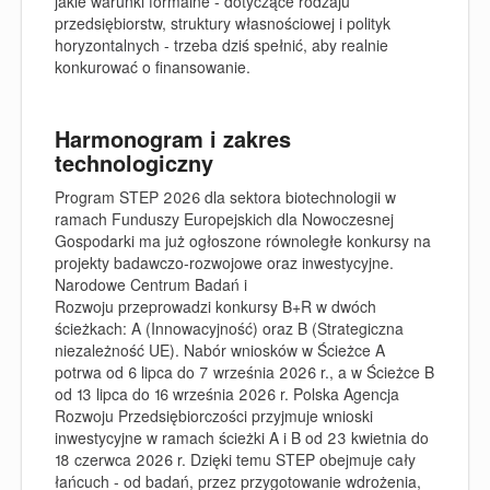
jakie warunki formalne - dotyczące rodzaju
przedsiębiorstw, struktury własnościowej i polityk
horyzontalnych - trzeba dziś spełnić, aby realnie
konkurować o finansowanie.
Harmonogram i zakres
technologiczny
Program STEP 2026 dla sektora biotechnologii w
ramach Funduszy Europejskich dla Nowoczesnej
Gospodarki ma już ogłoszone równoległe konkursy na
projekty badawczo
‑
rozwojowe oraz inwestycyjne.
Narodowe Centrum Badań i
Rozwoju przeprowadzi konkursy B+R w dwóch
ścieżkach: A (Innowacyjność) oraz B (Strategiczna
niezależność UE). Nabór wniosków w Ścieżce A
potrwa od 6 lipca do 7 września 2026 r., a w Ścieżce B
od 13 lipca do 16 września 2026 r. Polska Agencja
Rozwoju Przedsiębiorczości przyjmuje wnioski
inwestycyjne w ramach ścieżki A i B od 23 kwietnia do
18 czerwca 2026 r. Dzięki temu STEP obejmuje cały
łańcuch - od badań, przez przygotowanie wdrożenia,