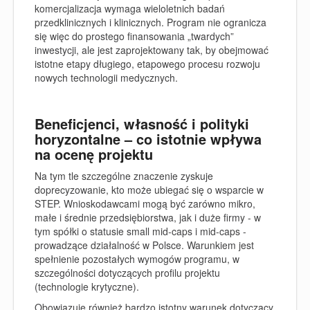
komercjalizacja wymaga wieloletnich badań
przedklinicznych i klinicznych. Program nie ogranicza
się więc do prostego finansowania „twardych”
inwestycji, ale jest zaprojektowany tak, by obejmować
istotne etapy długiego, etapowego procesu rozwoju
nowych technologii medycznych.
Beneficjenci, własność i polityki
horyzontalne – co istotnie wpływa
na ocenę projektu
Na tym tle szczególne znaczenie zyskuje
doprecyzowanie, kto może ubiegać się o wsparcie w
STEP. Wnioskodawcami mogą być zarówno mikro,
małe i średnie przedsiębiorstwa, jak i duże firmy - w
tym spółki o statusie small mid
‑
caps i mid
‑
caps -
prowadzące działalność w Polsce. Warunkiem jest
spełnienie pozostałych wymogów programu, w
szczególności dotyczących profilu projektu
(technologie krytyczne).
Obowiązuje również bardzo istotny warunek dotyczący