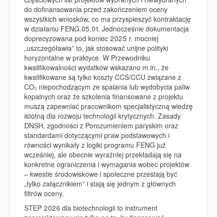
do dofinansowania przed zakończeniem oceny
wszystkich wniosków, co ma przyspieszyć kontraktację
w działaniu FENG.05.01. Jednocześnie dokumentacja
doprecyzowana pod koniec 2025 r. mocniej
„uszczegóławia” to, jak stosować unijne polityki
horyzontalne w praktyce. W Przewodniku
kwalifikowalności wydatków wskazano m.in., że
kwalifikowane są tylko koszty CCS/CCU związane z
CO₂ niepochodzącym ze spalania lub wydobycia paliw
kopalnych oraz że szkolenia finansowane z projektu
muszą zapewniać pracownikom specjalistyczną wiedzę
istotną dla rozwoju technologii krytycznych. Zasady
DNSH, zgodności z Porozumieniem paryskim oraz
standardami dotyczącymi praw podstawowych i
równości wynikały z logiki programu FENG już
wcześniej, ale obecnie wyraźniej przekładają się na
konkretne ograniczenia i wymagania wobec projektów
– kwestie środowiskowe i społeczne przestają być
„tylko załącznikiem” i stają się jednym z głównych
filtrów oceny.
STEP 2026 dla biotechnologii to instrument