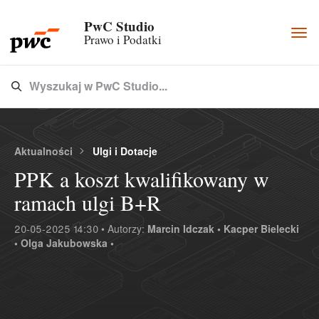
PwC Studio
Togg
Prawo i Podatki
navi
Wyszukaj w PwC Studio...
Type 3 or more characters for results.
Aktualności
Ulgi i Dotacje
PPK a koszt kwalifikowany w
ramach ulgi B+R
20-05-2025 14:30 • Autorzy:
Marcin Idczak •
Kacper Bielecki
•
Olga Jakubowska •