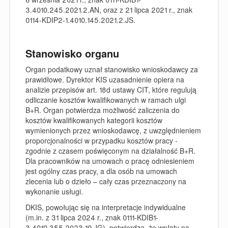
3.4010.245.2021.2.AN, oraz z 21 lipca 2021 r., znak
0114-KDIP2-1.4010.145.2021.2.JS.
Stanowisko organu
Organ podatkowy uznał stanowisko wnioskodawcy za
prawidłowe. Dyrektor KIS uzasadnienie opiera na
analizie przepisów art. 18d ustawy CIT, które regulują
odliczanie kosztów kwalifikowanych w ramach ulgi
B+R. Organ potwierdza możliwość zaliczenia do
kosztów kwalifikowanych kategorii kosztów
wymienionych przez wnioskodawcę, z uwzględnieniem
proporcjonalności w przypadku kosztów pracy -
zgodnie z czasem poświęconym na działalność B+R.
Dla pracowników na umowach o pracę odniesieniem
jest ogólny czas pracy, a dla osób na umowach
zlecenia lub o dzieło – cały czas przeznaczony na
wykonanie usługi.
DKIS, powołując się na interpretacje indywidualne
(m.in. z 31 lipca 2024 r., znak 0111-KDIB1-
3.4010.355.2023.10.JG), potwierdza, że wpłaty na