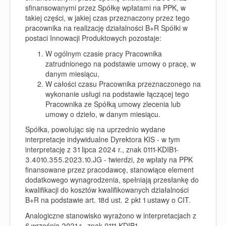
sfinansowanymi przez Spółkę wpłatami na PPK, w
takiej części, w jakiej czas przeznaczony przez tego
pracownika na realizację działalności B+R Spółki w
postaci Innowacji Produktowych pozostaje:
W ogólnym czasie pracy Pracownika
zatrudnionego na podstawie umowy o pracę, w
danym miesiącu,
W całości czasu Pracownika przeznaczonego na
wykonanie usługi na podstawie łączącej tego
Pracownika ze Spółką umowy zlecenia lub
umowy o dzieło, w danym miesiącu.
Spółka, powołując się na uprzednio wydane
interpretacje indywidualne Dyrektora KIS - w tym
interpretację z 31 lipca 2024 r., znak 0111-KDIB1-
3.4010.355.2023.10.JG - twierdzi, że wpłaty na PPK
finansowane przez pracodawcę, stanowiące element
dodatkowego wynagrodzenia, spełniają przesłankę do
kwalifikacji do kosztów kwalifikowanych działalności
B+R na podstawie art. 18d ust. 2 pkt 1 ustawy o CIT.
Analogiczne stanowisko wyrażono w interpretacjach z
6 września 2021 r., znak 0111-KDIB1-