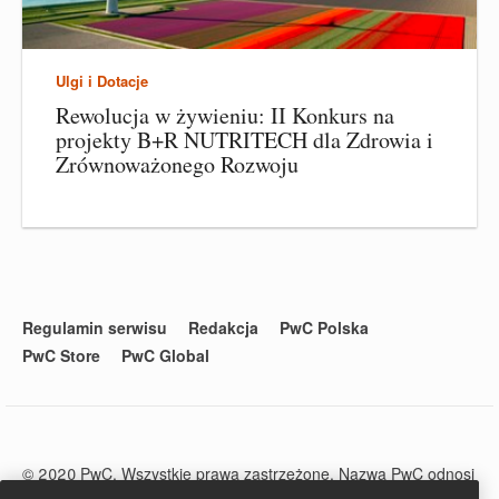
Ulgi i Dotacje
Rewolucja w żywieniu: II Konkurs na
projekty B+R NUTRITECH dla Zdrowia i
Zrównoważonego Rozwoju
Regulamin serwisu
Redakcja
PwC Polska
PwC Store
PwC Global
© 2020 PwC. Wszystkie prawa zastrzeżone. Nazwa PwC odnosi
się do firm wchodzących w skład sieci PwC, z których każda