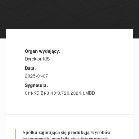
Organ wydający:
Dyrektor KIS
Data:
2025-01-07
Sygnatura:
0111-KDIB1-3.4010.720.2024.1.MBD
Spółka
zajmująca się produkcją wyrobów
spożywczych, zwrócił
a
się o interpretację