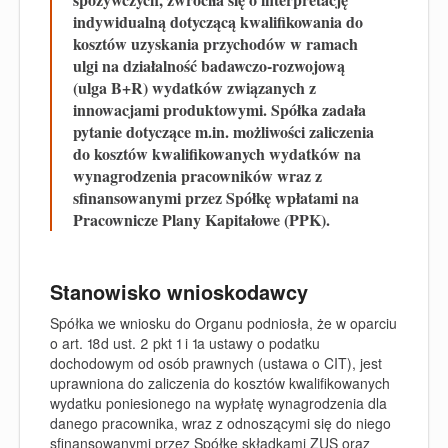
indywidualną dotyczącą kwalifikowania do
kosztów uzyskania przychodów w ramach
ulgi na działalność badawczo-rozwojową
(
ulga
B+R
) wydatków związanych z
innowacjami produktowymi. Spółka
zadała
pytanie dotyczące
m.in.
możliwo
ści
zaliczenia
do kosztów kwalifikowanych
wydatków na
wynagrodzenia pracowników
wraz z
sfinansowanymi przez Spółkę wpłatami na
Pracownicze Plany Kapitałowe (
PPK
).
Stanowisko wnioskodawcy
Spółka we wniosku do Organu podniosła, że w oparciu
o art. 18d ust. 2 pkt 1 i 1a ustawy o podatku
dochodowym od osób prawnych (
ustawa o CIT
), jest
uprawniona do zaliczenia do kosztów kwalifikowanych
wydatku poniesionego na wypłatę wynagrodzenia dla
danego pracownika, wraz z odnoszącymi się do niego
sfinansowanymi przez Spółkę składkami ZUS oraz