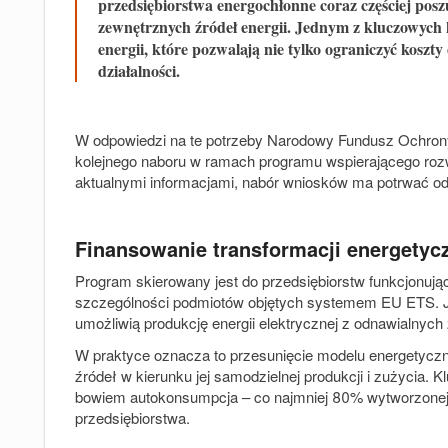
przedsiębiorstwa energochłonne coraz częściej posz
zewnętrznych źródeł energii. Jednym z kluczowych 
energii, które pozwalają nie tylko ograniczyć koszt
działalności.
W odpowiedzi na te potrzeby Narodowy Fundusz Ochrony
kolejnego naboru w ramach programu wspierającego ro
aktualnymi informacjami, nabór wniosków ma potrwać od 
Finansowanie transformacji energetyc
Program skierowany jest do przedsiębiorstw funkcjonują
szczególności podmiotów objętych systemem EU ETS. Je
umożliwią produkcję energii elektrycznej z odnawialnych
W praktyce oznacza to przesunięcie modelu energetyczn
źródeł w kierunku jej samodzielnej produkcji i zużycia.
bowiem autokonsumpcja –
co najmniej 80% wytworzonej
przedsiębiorstwa
.