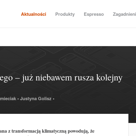
Aktualności
Produkty
Espresso
Zagadnien
ego – już niebawem rusza kolejny
mieciak •
Justyna Golisz •
zana z transformacją klimatyczną powodują, że