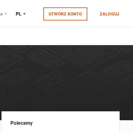
ia
PL
UTWÓRZ KONTO
ZALOGUJ
Polecamy