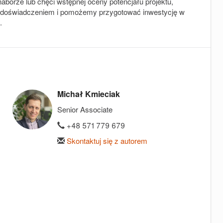
orze lub chęci wstępnej oceny potencjału projektu,
m doświadczeniem i pomożemy przygotować inwestycję w
.
Michał Kmieciak
Senior Associate
+48 571 779 679
Skontaktuj się z autorem