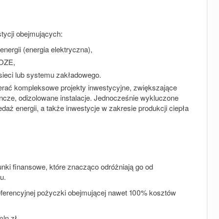
tycji obejmujących:
nergii (energia elektryczna),
 OZE,
o sieci lub systemu zakładowego.
erać kompleksowe projekty inwestycyjne, zwiększające
yncze, odizolowane instalacje. Jednocześnie wykluczone
aż energii, a także inwestycje w zakresie produkcji ciepła
ki finansowe, które znacząco odróżniają go od
u.
eferencyjnej pożyczki obejmującej nawet 100% kosztów
mln zł
,