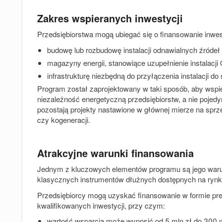
Zakres wspieranych inwestycji
Przedsiębiorstwa mogą ubiegać się o finansowanie inwes
budowę lub rozbudowę instalacji odnawialnych źródeł e
magazyny energii, stanowiące uzupełnienie instalacji
infrastrukturę niezbędną do przyłączenia instalacji d
Program został zaprojektowany w taki sposób, aby wspi
niezależność energetyczną przedsiębiorstw, a nie pojed
pozostają projekty nastawione w głównej mierze na sprzed
czy kogeneracji.
Atrakcyjne warunki finansowania
Jednym z kluczowych elementów programu są jego warun
klasycznych instrumentów dłużnych dostępnych na rynk
Przedsiębiorcy mogą uzyskać finansowanie w formie
pr
kwalifikowanych inwestycji
, przy czym:
wartość wsparcia może wynosić od
5 mln zł do 300 