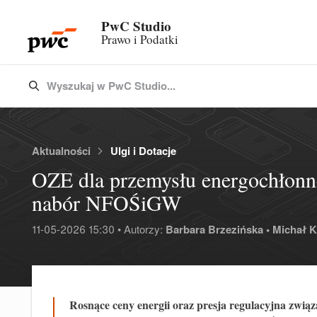
PwC Studio
Prawo i Podatki
Wyszukaj w PwC Studio...
Type 3 or more characters for results.
Aktualności
Ulgi i Dotacje
OZE dla przemysłu energochłonn
nabór NFOŚiGW
11-05-2026 15:30 • Autorzy:
Barbara Brzezińska •
Michał K
Rosnące ceny energii oraz presja regulacyjna zwią