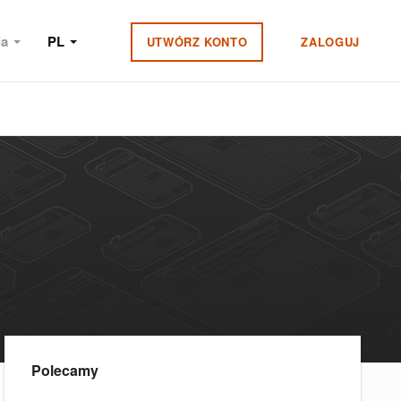
ia
PL
UTWÓRZ KONTO
ZALOGUJ
Polecamy