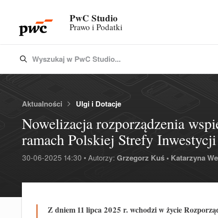
PwC Studio
Prawo i Podatki
Wyszukaj w PwC Studio...
Type 3 or more characters for results.
Aktualności
Ulgi i Dotacje
Nowelizacja rozporządzenia wspi
ramach Polskiej Strefy Inwestycji
30-06-2025 14:30 • Autorzy:
Grzegorz Kuś •
Katarzyna Wel
Z dniem 11 lipca 2025 r. wchodzi w życie Rozporzą