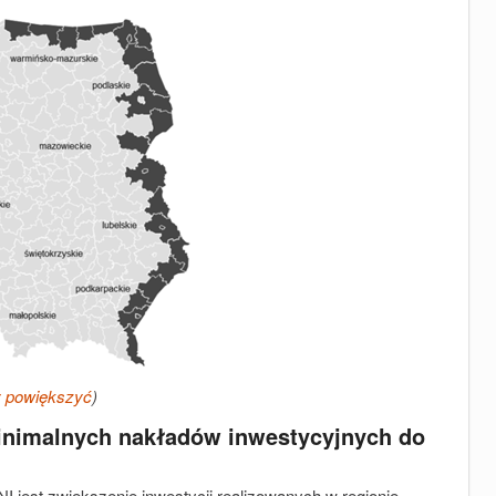
by powiększyć
)
minimalnych nakładów inwestycyjnych do
est zwiększenie inwestycji realizowanych w regionie