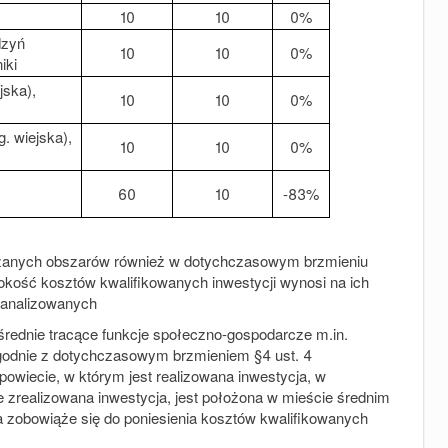
10
10
0%
adzyń
10
10
0%
iki
jska),
10
10
0%
. wiejska),
10
10
0%
60
10
-83%
kazanych obszarów również w dotychczasowym brzmieniu
okość kosztów kwalifikowanych inwestycji wynosi na ich
W analizowanych
średnie tracące funkcje społeczno-gospodarcze m.in.
godnie z dotychczasowym brzmieniem §4 ust. 4
owiecie, w którym jest realizowana inwestycja, w
 zrealizowana inwestycja, jest położona w mieście średnim
 zobowiąże się do poniesienia kosztów kwalifikowanych