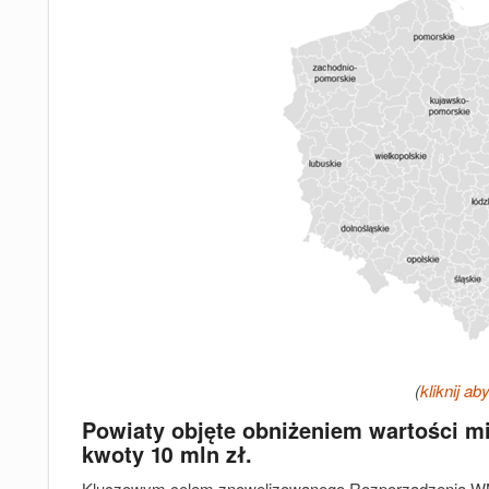
(
kliknij a
Powiaty objęte obniżeniem wartości 
kwoty 10 mln zł.
Kluczowym celem znowelizowanego Rozporządzenia WNI j