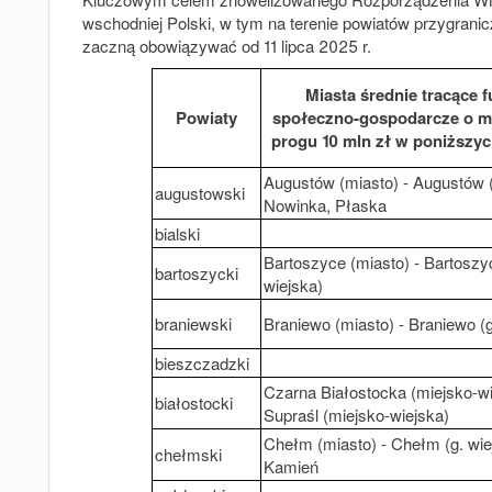
wschodniej Polski, w tym na terenie powiatów przygrani
zaczną obowiązywać od 11 lipca 2025 r.
Miasta średnie tracące f
Powiaty
społeczno-gospodarcze o m
progu 10 mln zł w poniższy
Augustów (miasto) - Augustów (
augustowski
Nowinka, Płaska
bialski
Bartoszyce (miasto) - Bartoszy
bartoszycki
wiejska)
braniewski
Braniewo (miasto) - Braniewo (g
bieszczadzki
Czarna Białostocka (miejsko-wi
białostocki
Supraśl (miejsko-wiejska)
Chełm (miasto) - Chełm (g. wie
chełmski
Kamień