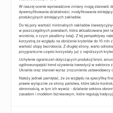
W naszej ocenie wprowadzone zmiany mogą stanowić do
dywersyfikowania działalności, modyfikowania istnieją
produkcyjnych istniejących zakładów.
Do tej pory wartość minimalnych nakładów inwestycyjny
w poszczególnych powiatach, która aktualizowana jest ra
września, o czym pisaliśmy tutaj). Z tej perspektywy na
korzystną ze względu na obniżenie kryteriów do 10 mln 
wartość stopy bezrobocia. Z drugiej strony, warto odno
przygraniczne często korzystały już z najniższych kryte
Uchylenie ograniczeń dotyczących produkcji broni, amun
ogólnoeuropejski trend ożywienia inwestycji w sektorze
Ukrainie oraz stanowi wyraz zrozumienia ustawodawcy dl
Należy jednak pamiętać, że ze względu na specyfikę fin
prawie wyłącznie ze strony państwa, które także kontrol
obronnością, w tym ich wywóz - działanie sektora obron
zasadom i modelom biznesowym, które regulują tradycyjn