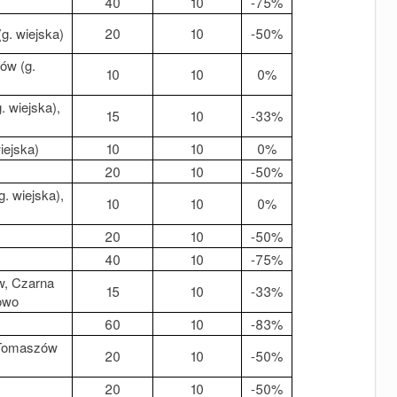
40
10
-75%
g. wiejska)
20
10
-50%
ów (g.
10
10
0%
. wiejska),
15
10
-33%
iejska)
10
10
0%
20
10
-50%
. wiejska),
10
10
0%
20
10
-50%
40
10
-75%
w, Czarna
15
10
-33%
łowo
60
10
-83%
 Tomaszów
20
10
-50%
20
10
-50%