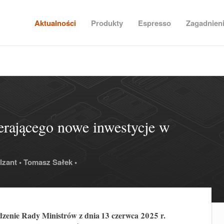
Aktualności
Produkty
Espresso
Zagadnien
erającego nowe inwestycje w
zant •
Tomasz Sałek •
dzenie Rady Ministrów z dnia 13 czerwca 2025 r.