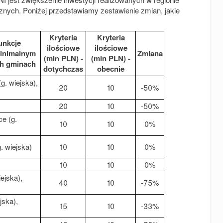
cznych. Poniżej przedstawiamy zestawienie zmian, jakie
Kryteria
Kryteria
unkcje
ilościowe
ilościowe
inimalnym
Zmiana
(mln PLN) -
(mln PLN) -
ch gminach
dotychczas
obecnie
g. wiejska),
20
10
-50%
20
10
-50%
ce (g.
10
10
0%
. wiejska)
10
10
0%
10
10
0%
ejska),
40
10
-75%
jska),
15
10
-33%