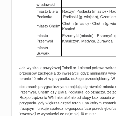
włodawski
miasto Biała
Radzyń Podlaski (miasto) - R
Podlaska
Podlaski (g. wiejska), Czemiern
Chełm (miasto) - Chełm (g. wie
miasto Chełm
Kamień
miasto
Przemyśl (miasto) - Przemyśl (g
Przemyśl
Krasiczyn, Medyka, Żurawica
miasto
Suwałki
Jak wynika z powyższej Tabeli nr 1 niemal połowa ws
przepisów zachęcała do inwestycji, gdyż minimalna wys
terenie 10 mln zł w przypadku dużego przedsiębiorcy. 
obszarach przygranicznych znajdują się również miasta 
Przemyśl, Chełm czy Biała Podlaska, co oznacza, że z
Rozporządzenia WNI niezależnie od stopy bezrobocia w p
przypadku gdy większa część terenu, na którym zostanie
tracącym funkcje społeczno-gospodarcze przedsiębiorca
inwestycji w wysokości co najmniej 10 mln zł.