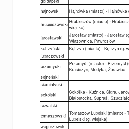
gołdapski
hajnowski
Hajnówka (miasto) - Hajnówka (
Hrubieszów (miasto) - Hrubiesz
hrubieszowski
wiejska)
Jarosław (miasto) - Jarosław (g
jarosławski
Wiązownica, Pawłosiów
kętrzyński
Kętrzyn (miasto) - Kętrzyn (g. w
lubaczowski
Przemyśl (miasto) - Przemyśl (g
przemyski
Krasiczyn, Medyka, Żurawica
sejneński
siemiatycki
Sokółka - Kuźnica, Sidra, Janó
sokólski
Białostocka, Supraśl, Szudzia
suwalski
Tomaszów Lubelski (miasto) -
tomaszowski
Lubelski (g. wiejska)
węgorzewski