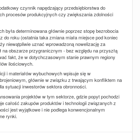
datkowy czynnik napędzający przedsiębiorstwa do
cych procesów produkcyjnych czy zwiększania zdolności
ch była determinowana głównie poprzez stopę bezrobocia
z do roku (ostatnia taka zmiana miała miejsce pod koniec
leży niewątpliwie uznać wprowadzoną nowelizację za
zł na obszarze przygranicznym - bez względu na przyszłą
tować fakt, że w dotychczasowym stanie prawnym regiony
riów ilościowych.
icji i materiałów wybuchowych wpisuje się w
 zbrojeniowym, głównie w związku z trwającym konfliktem na
a sytuacji inwestorów sektora obronności.
ansowania projektów w tym sektorze, gdzie popyt pochodzi
uje całość zakupów produktów i technologii związanych z
ności jest wyjątkowe i nie podlega konwencjonalnym
e rynki.