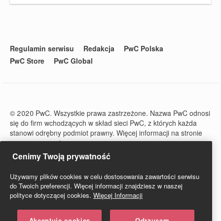
Regulamin serwisu
Redakcja
PwC Polska
PwC Store
PwC Global
© 2020 PwC. Wszystkie prawa zastrzeżone. Nazwa PwC odnosi
się do firm wchodzących w skład sieci PwC, z których każda
stanowi odrębny podmiot prawny. Więcej informacji na stronie
www.pwc.com/structure.
PwC Studio - Prawo i Podatki jest zarejestrowanym tytułem
Cenimy Twoją prywatność
prasowym o numerze ISSN 2719-6151.
Używamy plików cookies w celu dostosowania zawartości serwisu
do Twoich preferencji. Więcej informacji znajdziesz w naszej
polityce dotyczącej cookies.
Więcej Informacji
Akceptuję cookies
Odrzucam