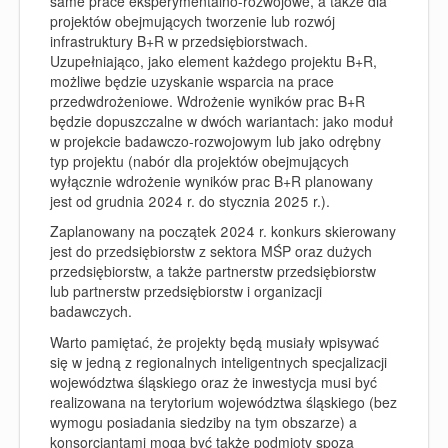
same prace eksperymentalno-rozwojowe, a także dla
projektów obejmujących tworzenie lub rozwój
infrastruktury B+R w przedsiębiorstwach.
Uzupełniająco, jako element każdego projektu B+R,
możliwe będzie uzyskanie wsparcia na prace
przedwdrożeniowe. Wdrożenie wyników prac B+R
będzie dopuszczalne w dwóch wariantach: jako moduł
w projekcie badawczo-rozwojowym lub jako odrębny
typ projektu (nabór dla projektów obejmujących
wyłącznie wdrożenie wyników prac B+R planowany
jest od grudnia 2024 r. do stycznia 2025 r.).
Zaplanowany na początek 2024 r. konkurs skierowany
jest do przedsiębiorstw z sektora MŚP oraz dużych
przedsiębiorstw, a także partnerstw przedsiębiorstw
lub partnerstw przedsiębiorstw i organizacji
badawczych.
Warto pamiętać, że projekty będą musiały wpisywać
się w jedną z regionalnych inteligentnych specjalizacji
województwa śląskiego oraz że inwestycja musi być
realizowana na terytorium województwa śląskiego (bez
wymogu posiadania siedziby na tym obszarze) a
konsorcjantami mogą być także podmioty spoza