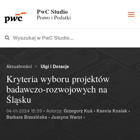
PwC Studio
Togg
Prawo i Podatki
navi
Wyszukaj w PwC Studio...
Type 3 or more characters for results.
Aktualności
Ulgi i Dotacje
Kryteria wyboru projektów
badawczo-rozwojowych na
Śląsku
04-01-2024 15:39 • Autorzy:
Grzegorz Kuś •
Ksenia Kosiak •
Barbara Brzezińska •
Justyna Warot •