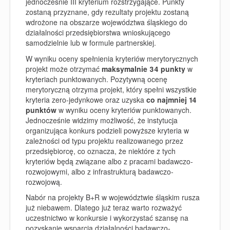
jednocześnie III kryterium rozstrzygające
. Punkty
zostaną przyznane, gdy
rezultaty projektu zostaną
wdrożone na obszarze województwa śląskiego do
działalności przedsiębiorstwa wnioskującego
samodzielnie lub w formule partnerskiej.
W wyniku oceny spełnienia kryteriów merytorycznych
projekt może otrzymać
maksymalnie 34 punkty
w
kryteriach punktowanych. Pozytywną ocenę
merytoryczną otrzyma projekt, który spełni wszystkie
kryteria zero-jedynkowe oraz uzyska
co najmniej 14
punktów
w wyniku oceny kryteriów punktowanych.
Jednocześnie widzimy możliwość, że instytucja
organizująca konkurs podzieli powyższe kryteria w
zależności od typu projektu realizowanego przez
przedsiębiorcę, co oznacza, że niektóre z tych
kryteriów będą związane albo z pracami badawczo-
rozwojowymi, albo z infrastrukturą badawczo-
rozwojową.
Nabór na projekty B+R w województwie śląskim rusza
już niebawem. Dlatego już teraz warto rozważyć
uczestnictwo w konkursie i wykorzystać szansę na
pozyskanie wsparcia działalności badawczo-