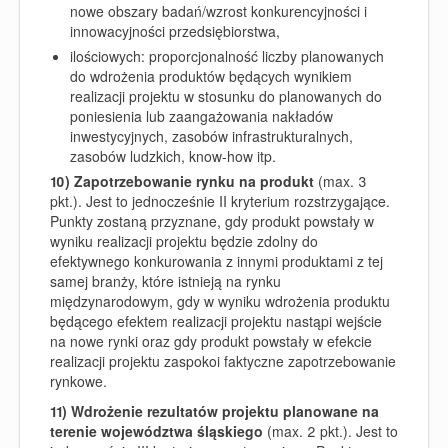
nowe obszary badań/wzrost konkurencyjności i
innowacyjności przedsiębiorstwa,
ilościowych: proporcjonalność liczby planowanych
do wdrożenia produktów będących wynikiem
realizacji projektu w stosunku do planowanych do
poniesienia lub zaangażowania nakładów
inwestycyjnych, zasobów infrastrukturalnych,
zasobów ludzkich, know-how itp.
10)
Zapotrzebowanie rynku na produkt
(max. 3
pkt.).
J
est to jednocześnie II kryterium rozstrzygające
.
Punkty zostaną przyznane, gdy
produkt powstały w
wyniku realizacji projektu będzie zdolny do
efektywnego konkurowania z innymi produktami z tej
samej branży, które istnieją na rynku
międzynarodowym, gdy w wyniku wdrożenia produktu
będącego efektem realizacji projektu nastąpi wejście
na nowe rynki oraz gdy produkt powstały w efekcie
realizacji projektu zaspokoi faktyczne zapotrzebowanie
rynkowe.
11)
Wdrożenie rezultatów projektu planowane na
terenie województwa śląskiego
(max. 2 pkt.).
J
est to