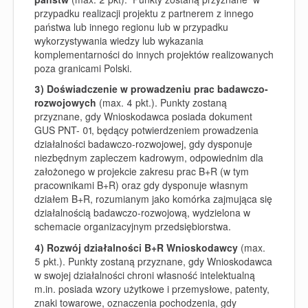
przypadku realizacji projektu z partnerem z innego
państwa lub innego regionu lub w przypadku
wykorzystywania wiedzy lub wykazania
komplementarności do innych projektów realizowanych
poza granicami Polski.
3) Doświadczenie w prowadzeniu prac badawczo-
rozwojowych
(max. 4 pkt.). Punkty zostaną
przyznane, gdy Wnioskodawca posiada dokument
GUS PNT- 01, będący potwierdzeniem prowadzenia
działalności badawczo-rozwojowej, gdy dysponuje
niezbędnym zapleczem kadrowym, odpowiednim dla
założonego w projekcie zakresu prac B+R (w tym
pracownikami B+R) oraz gdy dysponuje własnym
działem B+R, rozumianym jako komórka zajmująca się
działalnością badawczo-rozwojową, wydzielona w
schemacie organizacyjnym przedsiębiorstwa.
4) Rozwój działalności B+R Wnioskodawcy
(max.
5 pkt.). Punkty zostaną przyznane, gdy Wnioskodawca
w swojej działalności chroni własność intelektualną
m.in. posiada wzory użytkowe i przemysłowe, patenty,
znaki towarowe, oznaczenia pochodzenia, gdy