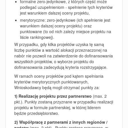
formalne zero-jedynkowe, z których część może
podlegać uzupełnieniom - spełnienie tych kryteriów
jest warunkiem dalszej oceny projektu,
merytoryczne: zero-jedynkowe (ich spełnienie jest
warunkiem dalszej oceny projektu) oraz
punktowane (to od nich zależy miejsce projektu na
liście rankingowej).
W przypadku, gdy kilka projektów uzyska tę samą
liczbę punktów a wartość alokacji przeznaczonej na
nabór nie pozwoli na zatwierdzenie do dofinansowania
wszystkich projektów, o wyborze projektu do
dofinansowania zadecydują kryteria rozstrzygające.
W ramach oceny projektów pod kątem spełniania
kryteriów merytorycznych punktowanych,
Wnioskodawcy będą mogli otrzymać punkty za:
1) Realizację projektu przez partnerstwo
(max. 2
pkt.). Punkty zostaną przyznane w przypadku realizacji
projektu w formule partnerskiej, w której liderem
będzie przedsiębiorstwo.
2) Współpracę z partnerami z innych regionów /
państw
(max. 2 pkt). Punkty zostaną przyznane w