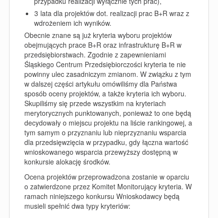
przypadku realizacji wyłącznie tych prac),
3 lata dla projektów dot. realizacji prac B+R wraz z
wdrożeniem ich wyników.
Obecnie znane są już kryteria wyboru projektów
obejmujących prace B+R oraz infrastrukturę B+R w
przedsiębiorstwach. Zgodnie z zapewnieniami
Śląskiego Centrum Przedsiębiorczości kryteria te nie
powinny ulec zasadniczym zmianom. W związku z tym
w dalszej części artykułu omówiliśmy dla Państwa
sposób oceny projektów, a także kryteria ich wyboru.
Skupiliśmy się przede wszystkim na kryteriach
merytorycznych punktowanych, ponieważ to one będą
decydowały o miejscu projektu na liście rankingowej, a
tym samym o przyznaniu lub nieprzyznaniu wsparcia
dla przedsięwzięcia w przypadku, gdy łączna wartość
wnioskowanego wsparcia przewyższy dostępną w
konkursie alokację środków.
Ocena projektów przeprowadzona zostanie w oparciu
o zatwierdzone przez Komitet Monitorujący kryteria.
W
ramach niniejszego konkursu Wnioskodawcy będą
musieli spełnić dwa typy kryteriów: