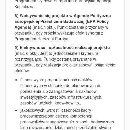
Programem Cyfrowa Europa lub Europejską Agencją
Kosmiczną.
8) Wpisywanie się projektu w Agendę Polityczną
Europejskiej Przestrzeni Badawczej (ERA Policy
Agenda)
(max. 1 pkt.). Punkt zostanie przyznany w
przypadku, gdy projekt wykazuje efekt synergii z
Programem Horyzont Europa.
9)
Efektywność i opłacalność realizacji projektu
(max. 6 pkt.).
Jest to jednocześnie I kryterium
rozstrzygające
. Punkty zostaną przyznane w
przypadku, gdy realizacja projektu zapewni osiągnięcie
efektów:
finansowych: proporcjonalność efektów
finansowych w stosunku do planowanych do
poniesienia lub zaangażowania nakładów
inwestycyjnych, zasobów infrastrukturalnych,
zasobów ludzkich, know-how itp.,
jakościowych: wzrost liczebności kadry
pracowniczej/podniesienie kompetencji
pracowników/zaangażowanie zespołu badawczego
i/lub rozszerzenie działalności przedsiębiorstwa o