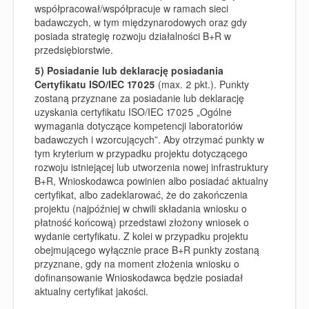
współpracował/współpracuje w ramach sieci
badawczych, w tym międzynarodowych oraz gdy
posiada strategię rozwoju działalności B+R w
przedsiębiorstwie.
5) Posiadanie lub deklarację posiadania
Certyfikatu ISO/IEC 17025
(max. 2 pkt.). Punkty
zostaną przyznane za posiadanie lub deklarację
uzyskania certyfikatu ISO/IEC 17025 „Ogólne
wymagania dotyczące kompetencji laboratoriów
badawczych i wzorcujących”. Aby otrzymać punkty w
tym kryterium w przypadku projektu dotyczącego
rozwoju istniejącej lub utworzenia nowej
infrastruktury
B+R, Wnioskodawca powinien albo posiadać aktualny
certyfikat, albo zadeklarować, że do zakończenia
projektu (najpóźniej w chwili składania wniosku o
płatność końcową) przedstawi złożony wniosek o
wydanie certyfikatu. Z kolei w przypadku projektu
obejmującego wyłącznie prace B+R punkty zostaną
przyznane, gdy na moment złożenia wniosku o
dofinansowanie Wnioskodawca będzie posiadał
aktualny certyfikat jakości.