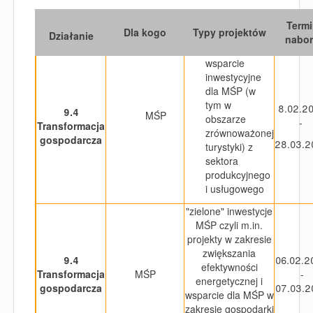
Termi
Dla kogo
Typy projektów
Działanie
nabo
wsparcie
inwestycyjne
dla MŚP (w
tym w
8.02.2
9.4
MŚP
obszarze
-
Transformacja
zrównoważonej
gospodarcza
28.03.2
turystyki) z
sektora
produkcyjnego
i usługowego
"zielone" inwestycje
MŚP czyli m.in.
projekty w zakresie
zwiększania
9.4
06.02.2
efektywności
Transformacja
MŚP
-
energetycznej i
gospodarcza
07.03.2
wsparcie dla MŚP w
zakresie gospodarki