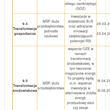
obiegu zamkniętego
(GOZ)
inwestycje w
MŚP, duże
działalność B+R
9.4
28.03.2
przedsiębiorstwa,
oraz wdrażanie
Transformacja
-
jednostki
innowacji
gospodarcza
25.04.2
naukowe
zwiększających
potencjał RSI
wsparcie OZE w
ramach
transformacji
środowiskowej, w
tym tworzenie
magazynów energii.
Te projekty będą
9.5
18.04.2
MŚP, duże
m.in. wspierać
Transformacja
-
przedsiębiorstwa
inwestycje w
środowiskowa
10.05.2
alternatywne źródła
energii,
przebudowę sieci
czy stacje