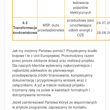
ładowania
pojazdów
elektrycznych
przebudowa sieci
9.5
24.07.2
MŚP, duże
umożliwiająca
Transformacja
-
przedsiębiorstwa
odbiór energii z
środowiskowa
26.08.2
OZE
Jak my możemy Państwu pomóc? Pozyskujemy środki
krajowe i te z Unii Europejskiej. Przechodzimy razem
przez proces zdobycia dotacji oraz realizacji projektu.
Dla naszych klientów wybieramy najkorzystniejsze i
najbardziej adekwatne do planowanego
przedsięwzięcia źródło finansowania, kompletujemy
dokumentację i przygotowujemy wniosek wraz z
załącznikami. A już w trakcie realizacji projektu
trzymamy rękę na pulsie w kwestiach formalnych i
dotrzymywania terminów.
Jeżeli zainteresował Państwa któryś ze wspomnianych
w artykule programów, zapraszamy do kontaktu.