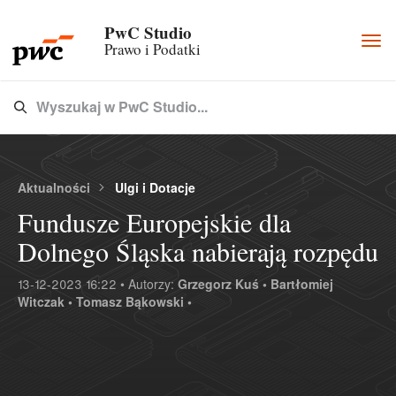
PwC Studio
Togg
Prawo i Podatki
navi
Wyszukaj w PwC Studio...
Type 3 or more characters for results.
Aktualności
Ulgi i Dotacje
Fundusze Europejskie dla
Dolnego Śląska nabierają rozpędu
13-12-2023 16:22 • Autorzy:
Grzegorz Kuś •
Bartłomiej
Witczak •
Tomasz Bąkowski •