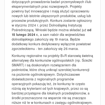
dotyczących prowadzenia badań przemysłowych i/lub
eksperymentalnych prac rozwojowych
. Projekty
powinny być innowacyjne i mają służyć opracowaniu
nowych lub istotnie ulepszonych produktów, usług lub
procesów produkcyjnych. Konkurs zostanie ogłoszony
w styczniu 2024 r. przez Dolnośląską Instytucję
Pośredniczącą.
Wnioski będzie można składać już
od
15 lutego 2024 r.
, a sam nabór dla województwa
dolnośląskiego zakończy się 19 marca
. Będzie
dodatkowy konkurs dedykowany wyłącznie powiatowi
zgorzeleckiemu - ten zakończy się 26 marca.
Konkursy regionalne na projekty B+R stanowią świetną
alternatywę dla konkursów ogólnopolskich (np. Ścieżki
SMART) i są doskonałym rozwiązaniem dla
podmiotów, które chcą uniknąć szerokiej konkurencji
na poziomie ogólnokrajowym. Dotychczasowe
doświadczenia z regionalnych programów
operacyjnych pokazują też, że konkursy te często
różnią się kryteriami od tych krajowych, przez co są
bardziej przystępne dla lokalnych przedsiębiorców, a
środki przeznaczone na wsparcie nie są znacząco
niższe niż te w konkursach o zasięgu ogólnokrajowym.