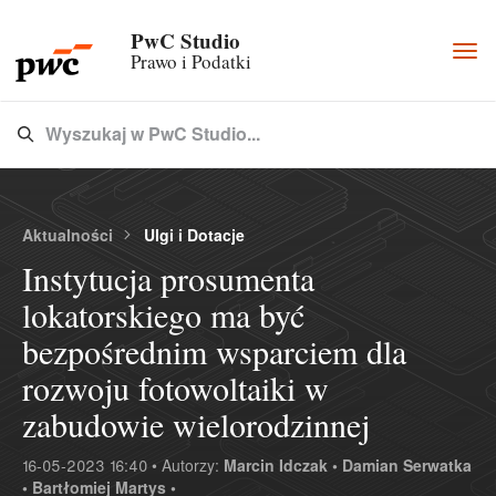
PwC Studio
Togg
Prawo i Podatki
navi
Wyszukaj w PwC Studio...
Type 3 or more characters for results.
Aktualności
Ulgi i Dotacje
Instytucja prosumenta
lokatorskiego ma być
bezpośrednim wsparciem dla
rozwoju fotowoltaiki w
zabudowie wielorodzinnej
16-05-2023 16:40 • Autorzy:
Marcin Idczak •
Damian Serwatka
•
Bartłomiej Martys •