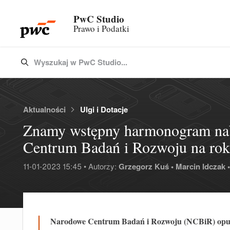
PwC Studio
Prawo i Podatki
Wyszukaj w PwC Studio...
Type 3 or more characters for results.
Aktualności
Ulgi i Dotacje
Znamy wstępny harmonogram na
Centrum Badań i Rozwoju na ro
11-01-2023 15:45 • Autorzy:
Grzegorz Kuś •
Marcin Idczak •
Narodowe Centrum Badań i Rozwoju (NCBiR) opu