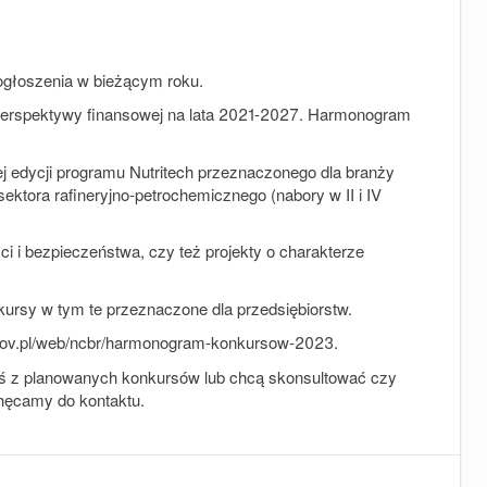
ogłoszenia w bieżącym roku.
perspektywy finansowej na lata 2021-2027. Harmonogram
j edycji programu
Nutritech
przeznaczonego dla branży
sektora rafineryjno-petrochemicznego (nabory w II i IV
 i bezpieczeństwa, czy też projekty o charakterze
ursy w tym te przeznaczone dla przedsiębiorstw.
gov.pl/web/ncbr/harmonogram-konkursow-2023.
mś z planowanych konkursów lub chcą skonsultować czy
chęcamy do kontaktu.