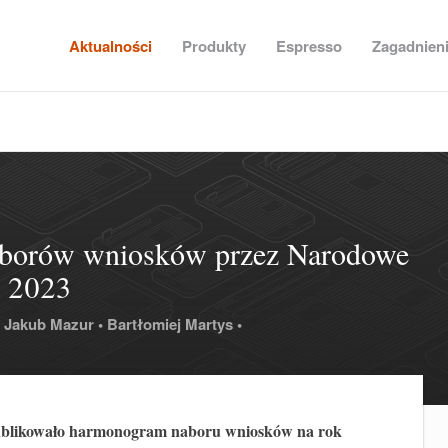
Aktualności
Produkty
Espresso
Zagadnien
borów wniosków przez Narodowe
k 2023
Jakub Mazur •
Bartłomiej Martys •
blikowało harmonogram naboru wniosków na rok