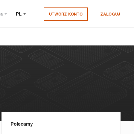
ia
PL
UTWÓRZ KONTO
ZALOGUJ
Polecamy