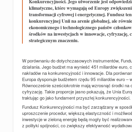
Konkurencyjności. Jego utworzenie jest odpowiedzią
klimatyczne, które wymagają od Europy zwiększeni
transformacji cyfrowej i energetycznej. Fundusz ten
konkurencyjnej Unii na arenie globalnej, ale równ
ekonomicznego i technologicznego państw członkow
środków na inwestycjach w innowacje, cyfryzację, c
strategicznym znaczeniu.
W porównaniu do dotychczasowych instrumentów, Fundus
działania. Jego budżet ma wynieść 451 miliardów euro,
nakładów na konkurencyjność i innowacje. Dla porównan
Europa dysponuje budżetem rzędu 95 miliardów euro – w
Równocześnie sześciokrotnie mają wzrosnąć środki na czy
cyfryzację. Takie proporcje jasno pokazują, że Unia Euro
traktując go jako fundament przyszłej konkurencyjności.
Fundusz Konkurencyjności ma być zarządzany w sposób 
uproszczenie procedur, większą elastyczność i możliw
inwestycje w zieloną energię będą mogły być realizowane
z polityki spójności, co zwiększy efektywność wydatkow