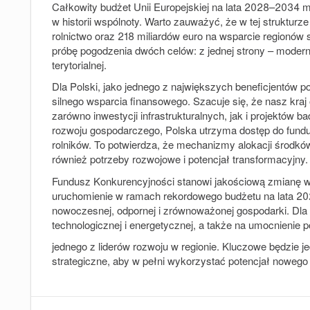
Całkowity budżet Unii Europejskiej na lata 2028–2034 m
w historii wspólnoty. Warto zauważyć, że w tej struktur
rolnictwo oraz 218 miliardów euro na wsparcie regionów 
próbę pogodzenia dwóch celów: z jednej strony – moderniz
terytorialnej.
Dla Polski, jako jednego z największych beneficjentów p
silnego wsparcia finansowego. Szacuje się, że nasz kraj
zarówno inwestycji infrastrukturalnych, jak i projektó
rozwoju gospodarczego, Polska utrzyma dostęp do fundus
rolników. To potwierdza, że mechanizmy alokacji środkó
również potrzeby rozwojowe i potencjał transformacyjny.
Fundusz Konkurencyjności stanowi jakościową zmianę w p
uruchomienie w ramach rekordowego budżetu na lata 20
nowoczesnej, odpornej i zrównoważonej gospodarki. Dla 
technologicznej i energetycznej, a także na umocnienie p
jednego z liderów rozwoju w regionie. Kluczowe będzie j
strategiczne, aby w pełni wykorzystać potencjał nowego