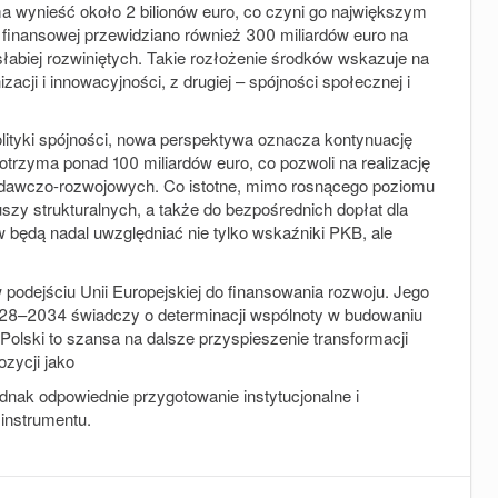
a wynieść około 2 bilionów euro, co czyni go największym
ze finansowej przewidziano również 300 miliardów euro na
słabiej rozwiniętych. Takie rozłożenie środków wskazuje na
acji i innowacyjności, z drugiej – spójności społecznej i
olityki spójności, nowa perspektywa oznacza kontynuację
 otrzyma ponad 100 miliardów euro, co pozwoli na realizację
w badawczo-rozwojowych. Co istotne, mimo rosnącego poziomu
zy strukturalnych, a także do bezpośrednich dopłat dla
w będą nadal uwzględniać nie tylko wskaźniki PKB, ale
odejściu Unii Europejskiej do finansowania rozwoju. Jego
28–2034 świadczy o determinacji wspólnoty w budowaniu
Polski to szansa na dalsze przyspieszenie transformacji
ozycji jako
ednak odpowiednie przygotowanie instytucjonalne i
 instrumentu.