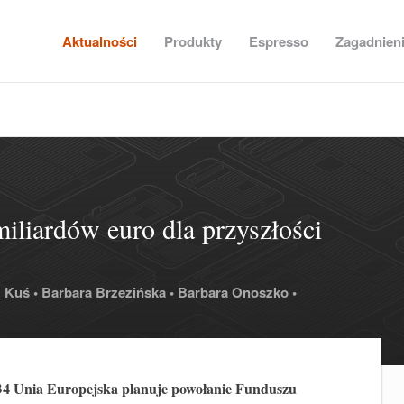
Aktualności
Produkty
Espresso
Zagadnien
iliardów euro dla przyszłości
 Kuś •
Barbara Brzezińska •
Barbara Onoszko •
34 Unia Europejska planuje powołanie Funduszu