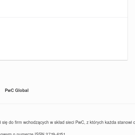
PwC Global
ę do firm wchodzących w skład sieci PwC, z których każda stanowi od
rasowym o numerze ISSN 2719-6151.