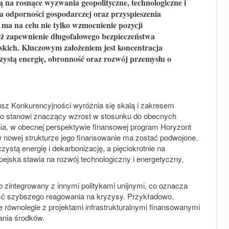
 na rosnące wyzwania geopolityczne, technologiczne i
a odporności gospodarczej oraz przyspieszenia
 ma na celu nie tylko wzmocnienie pozycji
ież zapewnienie długofalowego bezpieczeństwa
skich. Kluczowym założeniem jest koncentracja
zystą energię, obronność oraz rozwój przemysłu o
z Konkurencyjności wyróżnia się skalą i zakresem
 co stanowi znaczący wzrost w stosunku do obecnych
ia, w obecnej perspektywie finansowej program Horyzont
 nowej strukturze jego finansowanie ma zostać podwojone.
stą energię i dekarbonizację, a pięciokrotnie na
pejska stawia na rozwój technologiczny i energetyczny,
zintegrowany z innymi politykami unijnymi, co oznacza
ość szybszego reagowania na kryzysy. Przykładowo,
 równolegle z projektami infrastrukturalnymi finansowanymi
ania środków.