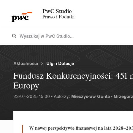
PwC Studio
Prawo i Podatki
Wyszukaj w PwC Studio...
Type 3 or more characters for results.
Aktualności
Ulgi i Dotacje
Fundusz Konkurencyjności: 451 m
Europy
23-07-2025 15:00 • Autorzy:
Mieczysław Gonta •
Grzegorz
W nowej perspektywie finansowej na lata 2028–20