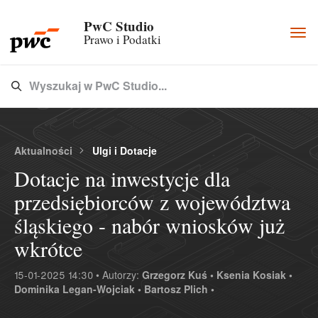
PwC Studio
Togg
Prawo i Podatki
navi
Wyszukaj w PwC Studio...
Type 3 or more characters for results.
Aktualności
Ulgi i Dotacje
Dotacje na inwestycje dla
przedsiębiorców z województwa
śląskiego - nabór wniosków już
wkrótce
15-01-2025 14:30 • Autorzy:
Grzegorz Kuś •
Ksenia Kosiak •
Dominika Legan-Wojciak •
Bartosz Plich •