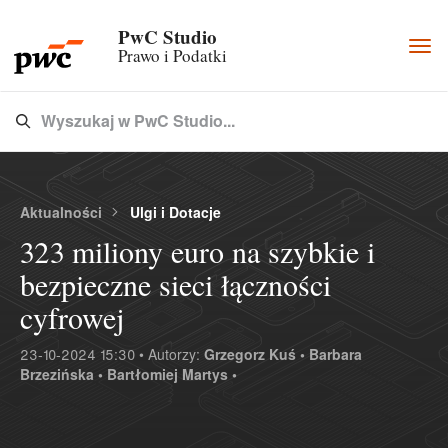
PwC Studio
Togg
Prawo i Podatki
navi
Wyszukaj w PwC Studio...
Type 3 or more characters for results.
Aktualności
Ulgi i Dotacje
323 miliony euro na szybkie i
bezpieczne sieci łączności
cyfrowej
23-10-2024 15:30 • Autorzy:
Grzegorz Kuś •
Barbara
Brzezińska •
Bartłomiej Martys •