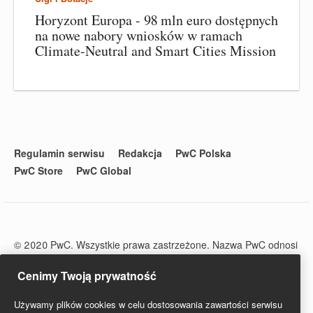
Horyzont Europa - 98 mln euro dostępnych
na nowe nabory wniosków w ramach
Climate-Neutral and Smart Cities Mission
Regulamin serwisu
Redakcja
PwC Polska
PwC Store
PwC Global
© 2020 PwC. Wszystkie prawa zastrzeżone. Nazwa PwC odnosi
się do firm wchodzących w skład sieci PwC, z których każda
stanowi odrębny podmiot prawny. Więcej informacji na stronie
Cenimy Twoją prywatność
www.pwc.com/structure.
PwC Studio - Prawo i Podatki jest zarejestrowanym tytułem
Używamy plików cookies w celu dostosowania zawartości serwisu