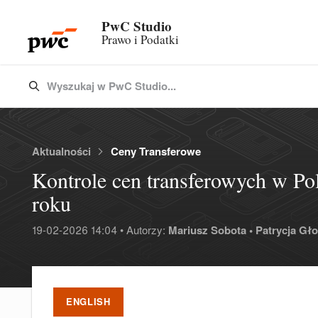
PwC Studio
Prawo i Podatki
Wyszukaj w PwC Studio...
Type 3 or more characters for results.
Aktualności
Ceny Transferowe
Kontrole cen transferowych w Po
roku
19-02-2026 14:04 • Autorzy:
Mariusz Sobota •
Patrycja Gł
ENGLISH