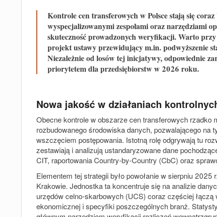
Kontrole cen transferowych w Polsce stają się cor
wyspecjalizowanymi zespołami oraz narzędziami opa
skuteczność prowadzonych weryfikacji. Warto przy 
projekt ustawy przewidujący m.in. podwyższenie s
Niezależnie od losów tej inicjatywy, odpowiednie 
priorytetem dla przedsiębiorstw w 2026 roku.
Nowa jakość w działaniach kontrolnyc
Obecne kontrole w obszarze cen transferowych rzadko 
rozbudowanego środowiska danych, pozwalającego na ty
wszczęciem postępowania. Istotną rolę odgrywają tu roz
zestawiają i analizują ustandaryzowane dane pochodzące
CIT, raportowania Country-by-Country (CbC) oraz spra
Elementem tej strategii było powołanie w sierpniu 2025
Krakowie. Jednostka ta koncentruje się na analizie dan
urzędów celno-skarbowych (UCS) coraz częściej łączą 
ekonomicznej i specyfiki poszczególnych branż. Statys
głównym narzędziem weryfikacji rozliczeń wewnątrzgrup