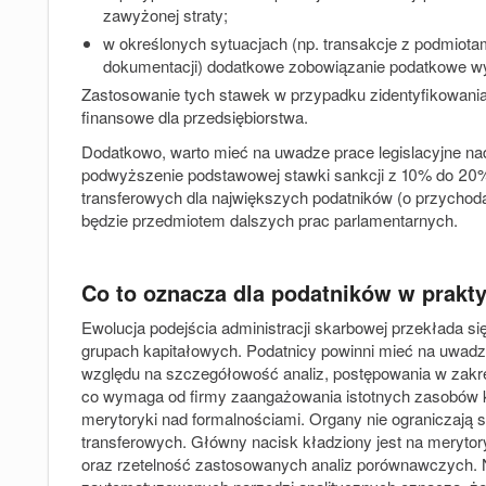
zawyżonej straty;
w określonych sytuacjach (np. transakcje z podmiot
dokumentacji) dodatkowe zobowiązanie podatkowe wy
Zastosowanie tych stawek w przypadku zidentyfikowani
finansowe dla przedsiębiorstwa.
Dodatkowo, warto mieć na uwadze prace legislacyjne na
podwyższenie podstawowej stawki sankcji z 10% do 20%
transferowych dla największych podatników (o przychodac
będzie przedmiotem dalszych prac parlamentarnych.
Co to oznacza dla podatników w prakt
Ewolucja podejścia administracji skarbowej przekłada si
grupach kapitałowych. Podatnicy powinni mieć na uwadze
względu na szczegółowość analiz, postępowania w zakres
co wymaga od firmy zaangażowania istotnych zasobów 
merytoryki nad formalnościami. Organy nie ograniczają s
transferowych. Główny nacisk kładziony jest na meryto
oraz rzetelność zastosowanych analiz porównawczych. 