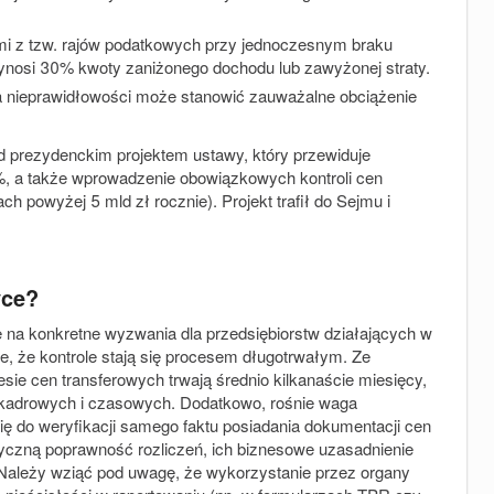
ami z tzw. rajów podatkowych przy jednoczesnym braku
nosi 30% kwoty zaniżonego dochodu lub zawyżonej straty.
a nieprawidłowości może stanowić zauważalne obciążenie
d prezydenckim projektem ustawy, który przewiduje
, a także wprowadzenie obowiązkowych kontroli cen
h powyżej 5 mld zł rocznie). Projekt trafił do Sejmu i
yce?
ę na konkretne wyzwania dla przedsiębiorstw działających w
, że kontrole stają się procesem długotrwałym. Ze
ie cen transferowych trwają średnio kilkanaście miesięcy,
kadrowych i czasowych. Dodatkowo, rośnie waga
ię do weryfikacji samego faktu posiadania dokumentacji cen
ryczną poprawność rozliczeń, ich biznesowe uzasadnienie
Należy wziąć pod uwagę, że wykorzystanie przez organy