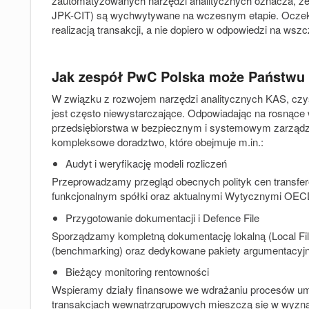
zautomatyzowanych narzędzi analitycznych oznacza, że 
JPK-CIT) są wychwytywane na wczesnym etapie. Oczekuje
realizacją transakcji, a nie dopiero w odpowiedzi na wszcz
Jak zespół PwC Polska może Państw
W związku z rozwojem narzędzi analitycznych KAS, czy
jest często niewystarczające. Odpowiadając na rosnące
przedsiębiorstwa w bezpiecznym i systemowym zarządz
kompleksowe doradztwo, które obejmuje m.in.:
Audyt i weryfikację modeli rozliczeń
Przeprowadzamy przegląd obecnych polityk cen transfe
funkcjonalnym spółki oraz aktualnymi Wytycznymi OEC
Przygotowanie dokumentacji i Defence File
Sporządzamy kompletną dokumentację lokalną (Local File
(benchmarking) oraz dedykowane pakiety argumentacyjn
Bieżący monitoring rentowności
Wspieramy działy finansowe we wdrażaniu procesów umoż
transakcjach wewnątrzgrupowych mieszczą się w wyzn