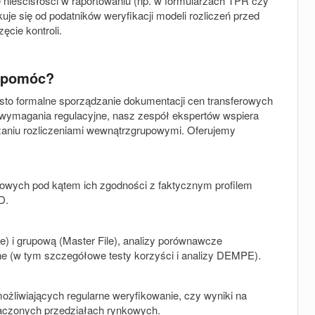
nieścisłości w raportowaniu (np. w formularzach TPR czy
 się od podatników weryfikacji modeli rozliczeń przed
ęcie kontroli.
u pomóc?
sto formalne sporządzanie dokumentacji cen transferowych
 wymagania regulacyjne, nasz zespół ekspertów wspiera
aniu rozliczeniami wewnątrzgrupowymi. Oferujemy
rowych pod kątem ich zgodności z faktycznym profilem
D.
) i grupową (Master File), analizy porównawcze
e (w tym szczegółowe testy korzyści i analizy DEMPE).
liwiających regularne weryfikowanie, czy wyniki na
aczonych przedziałach rynkowych.