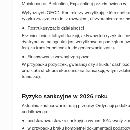
Maintenance, Protection, Exploitation) przedstawiona w
Wytycznych OECD. Kontrolerzy weryfikują, która spółka w
ryzyka związane m.in. z rozwojem, utrzymaniem oraz o
Restrukturyzacje działalności
Przeniesienie istotnych funkcji, aktywów lub ryzyk do 
dystrybutora na agenta) jest weryfikowane pod kątem ewe
fee) za transfer potencjału do generowania zysku.
Finansowanie wewnątrzgrupowe
W przypadku pożyczek, gwarancji czy struktur cash poo
oraz cała struktura ekonomiczna transakcji, w tym zdol
transakcji.
Ryzyko sankcyjne w 2026 roku
Aktualnie zastosowanie mają przepisy Ordynacji podatk
podatkowego:
podstawowa stawka sankcyjna wynosi 10% kwoty zani
w przypadku braku kompletnej dokumentacji podatko