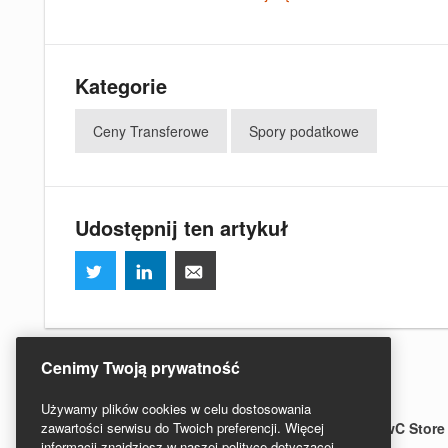
Kategorie
Ceny Transferowe
Spory podatkowe
Udostępnij ten artykuł
Cenimy Twoją prywatność
Używamy plików cookies w celu dostosowania
zawartości serwisu do Twoich preferencji. Więcej
Regulamin serwisu
Redakcja
PwC Polska
PwC Store
informacji znajdziesz w naszej polityce dotyczącej