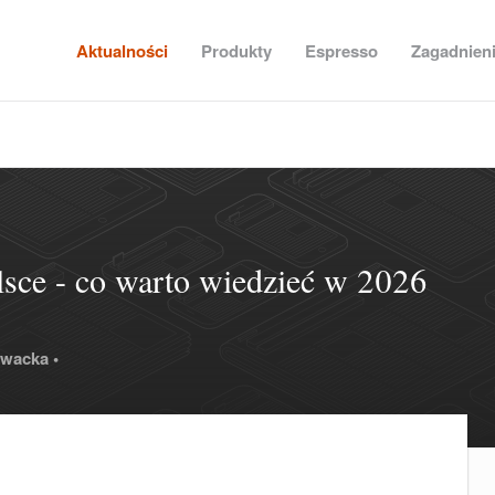
Aktualności
Produkty
Espresso
Zagadnien
lsce - co warto wiedzieć w 2026
owacka •