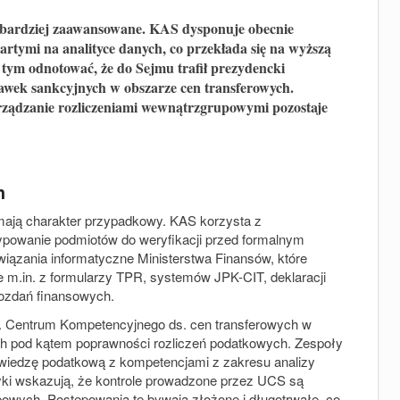
az bardziej zaawansowane. KAS dysponuje obecnie
rtymi na analityce danych, co przekłada się na wyższą
tym odnotować, że do Sejmu trafił prezydencki
tawek sankcyjnych w obszarze cen transferowych.
zarządzanie rozliczeniami wewnątrzgrupowymi pozostaje
h
mają charakter przypadkowy. KAS korzysta z
powanie podmiotów do weryfikacji przed formalnym
wiązania informatyczne Ministerstwa Finansów, które
 m.in. z formularzy TPR, systemów JPK-CIT, deklaracji
wozdań finansowych.
 r. Centrum Kompetencyjnego ds. cen transferowych w
ych pod kątem poprawności rozliczeń podatkowych. Zespoły
wiedzę podatkową z kompetencjami z zakresu analizy
tyki wskazują, że kontrole prowadzone przez UCS są
owych. Postępowania te bywają złożone i długotrwałe, co