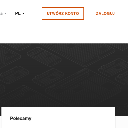
ia
PL
UTWÓRZ KONTO
ZALOGUJ
Polecamy