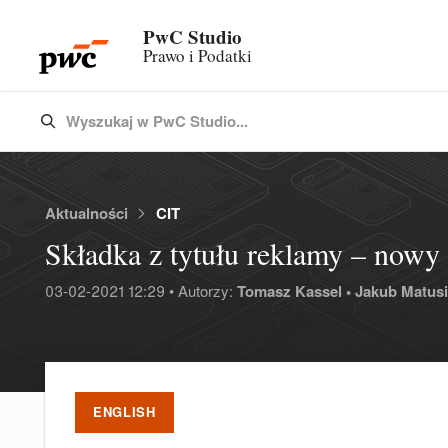
PwC Studio
Prawo i Podatki
Wyszukaj w PwC Studio...
Type 3 or more characters for results.
Aktualności
CIT
Składka z tytułu reklamy – nowy p
03-02-2021 12:29 • Autorzy:
Tomasz Kassel •
Jakub Matusi
ENGLISH