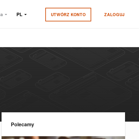
ia
PL
UTWÓRZ KONTO
ZALOGUJ
Polecamy