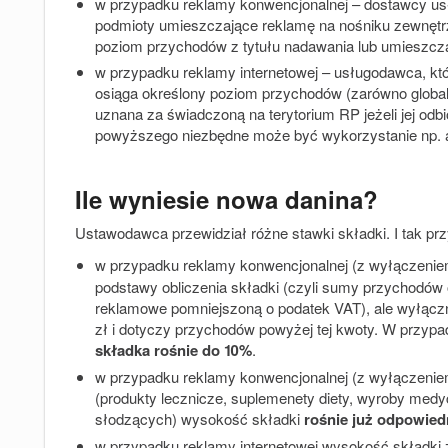
w przypadku reklamy konwencjonalnej – dostawcy us
podmioty umieszczające reklamę na nośniku zewnętr
poziom przychodów z tytułu nadawania lub umieszcza
w przypadku reklamy internetowej – usługodawca, któ
osiąga określony poziom przychodów (zarówno globaln
uznana za świadczoną na terytorium RP jeżeli jej odb
powyższego niezbędne może być wykorzystanie np. adr
Ile wyniesie nowa danina?
Ustawodawca przewidział różne stawki składki. I tak pr
w przypadku reklamy konwencjonalnej (z wyłączenie
podstawy obliczenia składki (czyli sumy przychodów 
reklamowe pomniejszoną o podatek VAT), ale wyłącz
zł i dotyczy przychodów powyżej tej kwoty. W przy
składka rośnie do 10%
.
w przypadku reklamy konwencjonalnej (z wyłączeniem
(produkty lecznicze, suplemenety diety, wyroby medy
słodzących) wysokość składki
rośnie już odpowied
w przypadku reklamy internetowej wysokość składki 