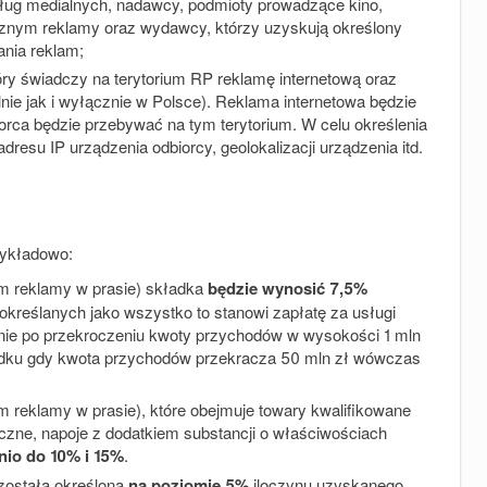
ług medialnych, nadawcy, podmioty prowadzące kino,
znym reklamy oraz wydawcy, którzy uzyskują określony
nia reklam;
ry świadczy na terytorium RP reklamę internetową oraz
ie jak i wyłącznie w Polsce). Reklama internetowa będzie
iorca będzie przebywać na tym terytorium. W celu określenia
esu IP urządzenia odbiorcy, geolokalizacji urządzenia itd.
zykładowo:
m reklamy w prasie) składka
będzie wynosić 7,5%
określanych jako wszystko to stanowi zapłatę za usługi
nie po przekroczeniu kwoty przychodów w wysokości 1 mln
padku gdy kwota przychodów przekracza 50 mln zł wówczas
 reklamy w prasie), które obejmuje towary kwalifikowane
czne, napoje z dodatkiem substancji o właściwościach
nio do 10% i 15%
.
została określona
na poziomie 5%
iloczynu uzyskanego