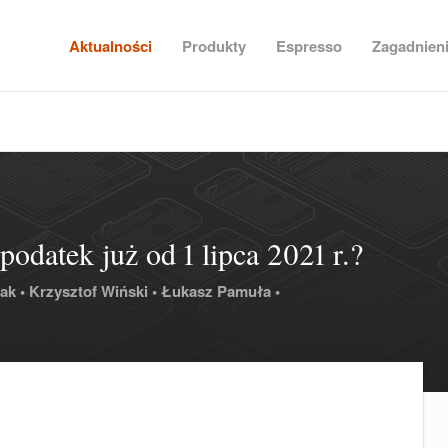
Aktualności
Produkty
Espresso
Zagadnien
odatek już od 1 lipca 2021 r.?
ak •
Krzysztof Wiński •
Łukasz Pamuła •