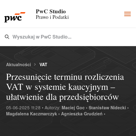
PwC Studio
Togg
Prawo i Podatki
navi
Wyszukaj w PwC Studio...
Type 3 or more characters for results.
Aktualności
VAT
Przesunięcie terminu rozliczenia
VAT w systemie kaucyjnym –
ułatwienie dla przedsiębiorców
05-06-2025 11:28 • Autorzy:
Maciej Goc •
Stanisław Nidecki •
Magdalena Kaczmarczyk •
Agnieszka Grudzień •