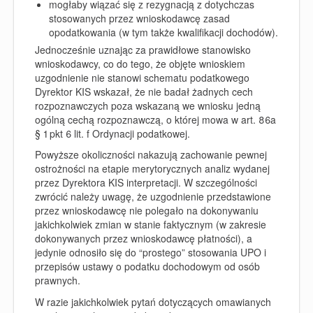
mogłaby wiązać się z rezygnacją z dotychczas
stosowanych przez wnioskodawcę zasad
opodatkowania (w tym także kwalifikacji dochodów).
Jednocześnie uznając za prawidłowe stanowisko
wnioskodawcy, co do tego, że objęte wnioskiem
uzgodnienie nie stanowi schematu podatkowego
Dyrektor KIS wskazał, że nie badał żadnych cech
rozpoznawczych poza wskazaną we wniosku jedną
ogólną cechą rozpoznawczą, o której mowa w art. 86a
§ 1 pkt 6 lit. f Ordynacji podatkowej.
Powyższe okoliczności nakazują zachowanie pewnej
ostrożności na etapie merytorycznych analiz wydanej
przez Dyrektora KIS interpretacji. W szczególności
zwrócić należy uwagę, że uzgodnienie przedstawione
przez wnioskodawcę nie polegało na dokonywaniu
jakichkolwiek zmian w stanie faktycznym (w zakresie
dokonywanych przez wnioskodawcę płatności), a
jedynie odnosiło się do “prostego” stosowania UPO i
przepisów ustawy o podatku dochodowym od osób
prawnych.
W razie jakichkolwiek pytań dotyczących omawianych