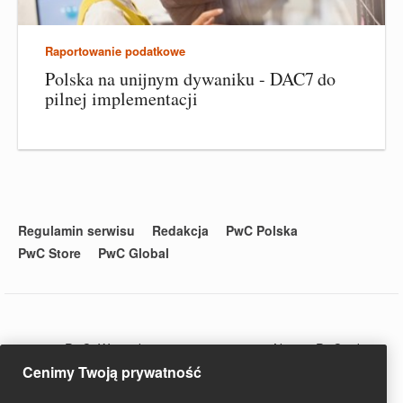
Raportowanie podatkowe
Polska na unijnym dywaniku - DAC7 do
pilnej implementacji
Regulamin serwisu
Redakcja
PwC Polska
PwC Store
PwC Global
© 2020 PwC. Wszystkie prawa zastrzeżone. Nazwa PwC odnosi
się do firm wchodzących w skład sieci PwC, z których każda
Cenimy Twoją prywatność
stanowi odrębny podmiot prawny. Więcej informacji na stronie
www.pwc.com/structure.