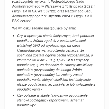
rozstrzygnięty wyrokami: Wojewódzkiego Sądu
Administracyjnego w Warszawie z 15 listopada 2022 r.
(sygn. akt III SA/Wa 537/22) oraz Naczelnego Sądu
Administracyjnego z 18 stycznia 2024 r. (sygn. akt II
FSK 226/23).
We wniosku zadano następujące pytania:
Czy w opisanym stanie faktycznym, brak pobrania
podatku u źródła zgodnie z postanowieniami
właściwej UPO od wypłacanego na rzecz
Usługodawców wynagrodzenia oznacza, że
spełniona została ogólna cecha rozpoznawcza, o
której mowa w art. 86a § 1 pkt 6 lit f) Ordynacji
podatkowej, tj. że dochodzi do zmiany kwalifikacji
dochodów (przychodów) do innego źródła
dochodów (przychodów) lub zmiany zasad
opodatkowania, których skutkiem jest faktycznie
niższe opodatkowanie, zwolnienie lub wyłączenie z
opodatkowania?
Czy opisane w stanie faktycznym uzgodnienie
stanowi podlegający raportowaniu schemat
podatkowy?