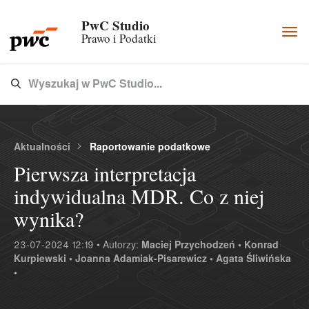
PwC Studio
Togg
Prawo i Podatki
navi
Wyszukaj w PwC Studio...
Type 3 or more characters for results.
Aktualności
Raportowanie podatkowe
Pierwsza interpretacja
indywidualna MDR. Co z niej
wynika?
23-07-2024 12:19 • Autorzy:
Maciej Przychodzeń •
Konrad
Kurpiewski •
Joanna Adamiak-Pisarewicz •
Agata Śliwińska
•