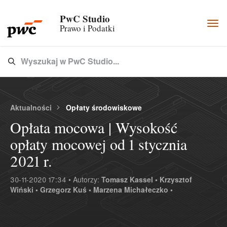
PwC Studio
Togg
Prawo i Podatki
navi
Wyszukaj w PwC Studio...
Type 3 or more characters for results.
Aktualności
Opłaty środowiskowe
Opłata mocowa | Wysokość
opłaty mocowej od 1 stycznia
2021 r.
30-11-2020 17:34 • Autorzy:
Tomasz Kassel •
Krzysztof
Wiński •
Grzegorz Kuś •
Marzena Michałeczko •