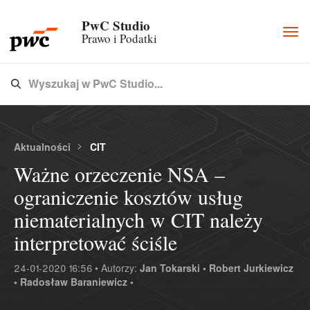
PwC Studio
Togg
Prawo i Podatki
navi
Wyszukaj w PwC Studio...
Type 3 or more characters for results.
Aktualności
CIT
Ważne orzeczenie NSA –
ograniczenie kosztów usług
niematerialnych w CIT należy
interpretować ściśle
24-01-2020 16:56 • Autorzy:
Jan Tokarski •
Robert Jurkiewicz
•
Radosław Baraniewicz •