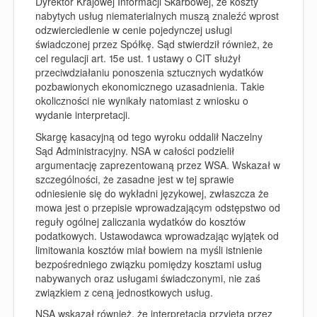
Dyrektor Krajowej Informacji Skarbowej, że koszty
nabytych usług niematerialnych muszą znaleźć wprost
odzwierciedlenie w cenie pojedynczej usługi
świadczonej przez Spółkę. Sąd stwierdził również, że
cel regulacji art. 15e ust. 1 ustawy o CIT służył
przeciwdziałaniu ponoszenia sztucznych wydatków
pozbawionych ekonomicznego uzasadnienia. Takie
okoliczności nie wynikały natomiast z wniosku o
wydanie interpretacji.
Skargę kasacyjną od tego wyroku oddalił Naczelny
Sąd Administracyjny. NSA w całości podzielił
argumentację zaprezentowaną przez WSA. Wskazał w
szczególności, że zasadne jest w tej sprawie
odniesienie się do wykładni językowej, zwłaszcza że
mowa jest o przepisie wprowadzającym odstępstwo od
reguły ogólnej zaliczania wydatków do kosztów
podatkowych. Ustawodawca wprowadzając wyjątek od
limitowania kosztów miał bowiem na myśli istnienie
bezpośredniego związku pomiędzy kosztami usług
nabywanych oraz usługami świadczonymi, nie zaś
związkiem z ceną jednostkowych usług.
NSA wskazał również, że interpretacja przyjęta przez