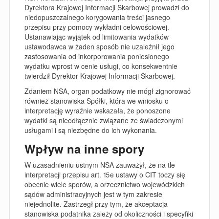
Dyrektora Krajowej Informacji Skarbowej prowadzi do
niedopuszczalnego korygowania treści jasnego
przepisu przy pomocy wykładni celowościowej.
Ustanawiając wyjątek od limitowania wydatków
ustawodawca w żaden sposób nie uzależnił jego
zastosowania od inkorporowania poniesionego
wydatku wprost w cenie usługi, co konsekwentnie
twierdził Dyrektor Krajowej Informacji Skarbowej.
Zdaniem NSA, organ podatkowy nie mógł zignorować
również stanowiska Spółki, która we wniosku o
interpretację wyraźnie wskazała, że ponoszone
wydatki są nieodłącznie związane ze świadczonymi
usługami i są niezbędne do ich wykonania.
Wpływ na inne spory
W uzasadnieniu ustnym NSA zauważył, że na tle
interpretacji przepisu art. 15e ustawy o CIT toczy się
obecnie wiele sporów, a orzecznictwo wojewódzkich
sądów administracyjnych jest w tym zakresie
niejednolite. Zastrzegł przy tym, że akceptacja
stanowiska podatnika zależy od okoliczności i specyfiki