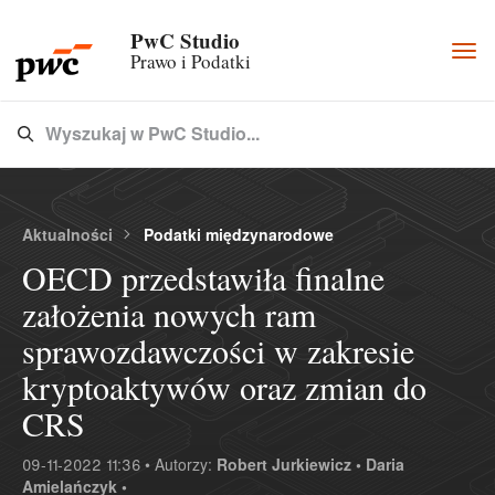
PwC Studio
Togg
Prawo i Podatki
navi
Wyszukaj w PwC Studio...
Type 3 or more characters for results.
Aktualności
Podatki międzynarodowe
OECD przedstawiła finalne
założenia nowych ram
sprawozdawczości w zakresie
kryptoaktywów oraz zmian do
CRS
09-11-2022 11:36 • Autorzy:
Robert Jurkiewicz •
Daria
Amielańczyk •