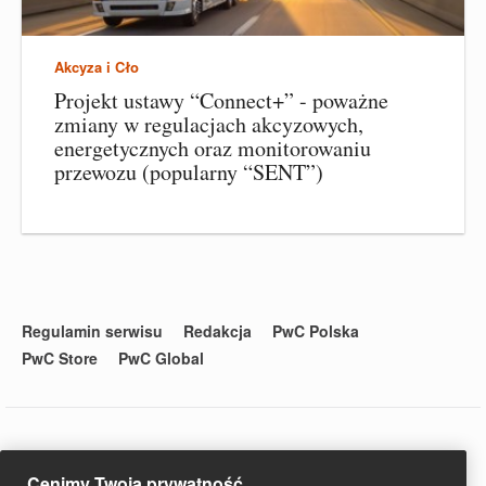
Akcyza i Cło
Projekt ustawy “Connect+” - poważne
zmiany w regulacjach akcyzowych,
energetycznych oraz monitorowaniu
przewozu (popularny “SENT”)
Regulamin serwisu
Redakcja
PwC Polska
PwC Store
PwC Global
© 2020 PwC. Wszystkie prawa zastrzeżone. Nazwa PwC odnosi
Cenimy Twoją prywatność