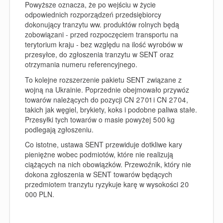
Powyższe oznacza, że po wejściu w życie
odpowiednich rozporządzeń przedsiębiorcy
dokonujący tranzytu ww. produktów rolnych będą
zobowiązani - przed rozpoczęciem transportu na
terytorium kraju - bez względu na ilość wyrobów w
przesyłce, do zgłoszenia tranzytu w SENT oraz
otrzymania numeru referencyjnego.
To kolejne rozszerzenie pakietu SENT związane z
wojną na Ukrainie. Poprzednie obejmowało przywóz
towarów należących do pozycji CN 2701 i CN 2704,
takich jak węgiel, brykiety, koks i podobne paliwa stałe.
Przesyłki tych towarów o masie powyżej 500 kg
podlegają zgłoszeniu.
Co istotne, ustawa SENT przewiduje dotkliwe kary
pieniężne wobec podmiotów, które nie realizują
ciążących na nich obowiązków. Przewoźnik, który nie
dokona zgłoszenia w SENT towarów będących
przedmiotem tranzytu ryzykuje karę w wysokości 20
000 PLN.