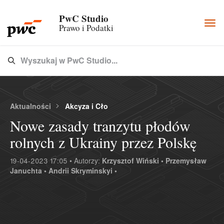
PwC Studio
Togg
Prawo i Podatki
navi
Wyszukaj w PwC Studio...
Type 3 or more characters for results.
Aktualności
Akcyza i Cło
Nowe zasady tranzytu płodów
rolnych z Ukrainy przez Polskę
19-04-2023 17:05 • Autorzy:
Krzysztof Wiński •
Przemysław
Januchta •
Andrii Skryminskyi •