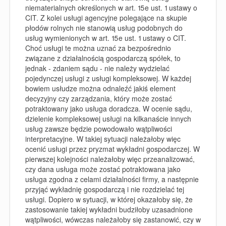
niematerialnych określonych w art. 15e ust. 1 ustawy o
CIT. Z kolei usługi agencyjne polegające na skupie
płodów rolnych nie stanowią usług podobnych do
usług wymienionych w art. 15e ust. 1 ustawy o CIT.
Choć usługi te można uznać za bezpośrednio
związane z działalnością gospodarczą spółek, to
jednak - zdaniem sądu - nie należy wydzielać
pojedynczej usługi z usługi kompleksowej. W każdej
bowiem usłudze można odnaleźć jakiś element
decyzyjny czy zarządzania, który może zostać
potraktowany jako usługa doradcza. W ocenie sądu,
dzielenie kompleksowej usługi na kilkanaście innych
usług zawsze będzie powodowało wątpliwości
interpretacyjne. W takiej sytuacji należałoby więc
ocenić usługi przez pryzmat wykładni gospodarczej. W
pierwszej kolejności należałoby więc przeanalizować,
czy dana usługa może zostać potraktowana jako
usługa zgodna z celami działalności firmy, a następnie
przyjąć wykładnię gospodarczą i nie rozdzielać tej
usługi. Dopiero w sytuacji, w której okazałoby się, że
zastosowanie takiej wykładni budziłoby uzasadnione
wątpliwości, wówczas należałoby się zastanowić, czy w