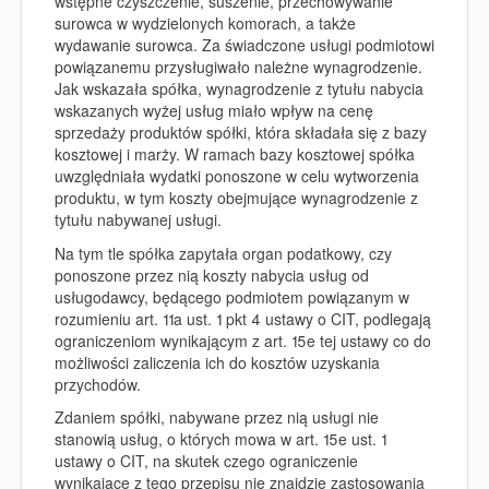
wstępne czyszczenie, suszenie, przechowywanie
surowca w wydzielonych komorach, a także
wydawanie surowca. Za świadczone usługi podmiotowi
powiązanemu przysługiwało należne wynagrodzenie.
Jak wskazała spółka, wynagrodzenie z tytułu nabycia
wskazanych wyżej usług miało wpływ na cenę
sprzedaży produktów spółki, która składała się z bazy
kosztowej i marży. W ramach bazy kosztowej spółka
uwzględniała wydatki ponoszone w celu wytworzenia
produktu, w tym koszty obejmujące wynagrodzenie z
tytułu nabywanej usługi.
Na tym tle spółka zapytała organ podatkowy, czy
ponoszone przez nią koszty nabycia usług od
usługodawcy, będącego podmiotem powiązanym w
rozumieniu art. 11a ust. 1 pkt 4 ustawy o CIT, podlegają
ograniczeniom wynikającym z art. 15e tej ustawy co do
możliwości zaliczenia ich do kosztów uzyskania
przychodów.
Zdaniem spółki, nabywane przez nią usługi nie
stanowią usług, o których mowa w art. 15e ust. 1
ustawy o CIT, na skutek czego ograniczenie
wynikające z tego przepisu nie znajdzie zastosowania