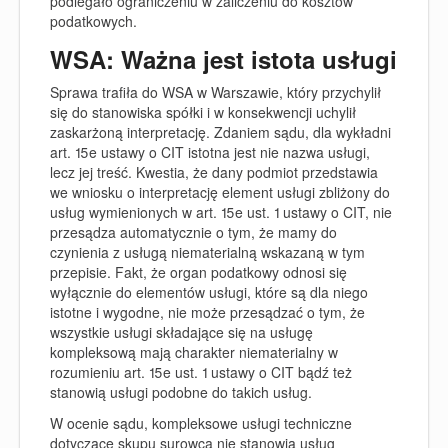
podlegało ograniczeniu w zaliczeniu do kosztów
podatkowych.
WSA: Ważna jest istota usługi
Sprawa trafiła do WSA w Warszawie, który przychylił
się do stanowiska spółki i w konsekwencji uchylił
zaskarżoną interpretację. Zdaniem sądu, dla wykładni
art. 15e ustawy o CIT istotna jest nie nazwa usługi,
lecz jej treść. Kwestia, że dany podmiot przedstawia
we wniosku o interpretację element usługi zbliżony do
usług wymienionych w art. 15e ust. 1 ustawy o CIT, nie
przesądza automatycznie o tym, że mamy do
czynienia z usługą niematerialną wskazaną w tym
przepisie. Fakt, że organ podatkowy odnosi się
wyłącznie do elementów usługi, które są dla niego
istotne i wygodne, nie może przesądzać o tym, że
wszystkie usługi składające się na usługę
kompleksową mają charakter niematerialny w
rozumieniu art. 15e ust. 1 ustawy o CIT bądź też
stanowią usługi podobne do takich usług.
W ocenie sądu, kompleksowe usługi techniczne
dotyczące skupu surowca nie stanowią usług