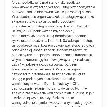
Organ podatkowy uznał stanowisko spółki za
prawidłowe w części dotyczącej usług przechowywania
surowca, zaś za nieprawidłowe - w pozostałej części.
W uzasadnieniu organ wskazał, że usługi związane ze
skupem surowca są usługami o podobnym
charakterze do usług wymienionych w art. 15e ust. 1
ustawy o CIT, ponieważ noszą one cechy
charakterystyczne dla usług doradczych, badania
rynku oraz zarządzania i kontroli. Świadcząc te usług,
usługodawca musi bowiem dokonywać skupu surowca
odpowiedniej jakości zgodnie z obowiązującymi w
spółce systemami jakości, sporządzać dokumentację,
w tym dokumentację handlową związaną z realizacją
zadań w zakresie skupu surowca, rozliczeń
jakościowych czy reklamacji. W ocenie organu,
czynności te przemawiają za uznaniem usługi za
usługę o podobnych charakterze do usług
wymienionych w art. 15e ust. 1 ustawy o CIT.
Jednocześnie, zdaniem organu, do usług tych nie
znajdzie zastosowania wyłączenie z art. 15e ust. 11 pkt
1 wskazanej wyżej ustawy. A skoro tak, to
wynagrodzenie z tytułu świadczenia tych usług będzie