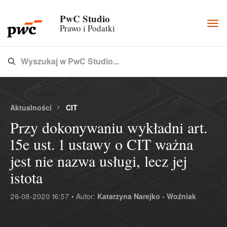
PwC Studio
Togg
Prawo i Podatki
navi
Wyszukaj w PwC Studio...
Type 3 or more characters for results.
Aktualności
CIT
Przy dokonywaniu wykładni art.
15e ust. 1 ustawy o CIT ważna
jest nie nazwa usługi, lecz jej
istota
26-08-2020 16:57 • Autor:
Katarzyna Narejko - Woźniak