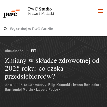
PwC Studio
Togg
Prawo i Podatki
navi
Wyszukaj w PwC Studio...
Type 3 or more characters for results.
Aktualności
PIT
Zmiany w składce zdrowotnej od
2025 roku: co czeka
przedsiębiorców?
09-01-2025 10:30 • Autorzy:
Filip Kotarski •
Iwona Boniecka •
Bartłomiej Mertin •
Izabela Fedor •