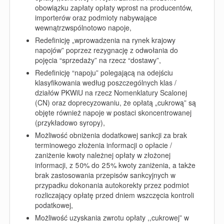
obowiązku zapłaty opłaty wprost na producentów,
importerów oraz podmioty nabywające
wewnątrzwspólnotowo napoje,
Redefinicję
„wprowadzenia na rynek krajowy
napojów” poprzez rezygnację z odwołania do
pojęcia “sprzedaży” na rzecz “dostawy”,
Redefinicję “napoju” polegającą na odejściu
klasyfikowania według poszczególnych klas /
działów PKWiU na rzecz Nomenklatury Scalonej
(CN) oraz doprecyzowaniu, że opłatą „cukrową” są
objęte również napoje w postaci skoncentrowanej
(przykładowo syropy),
Możliwość obniżenia dodatkowej sankcji za brak
terminowego złożenia informacji o opłacie /
zaniżenie kwoty należnej opłaty w złożonej
informacji, z 50% do 25% kwoty zaniżenia, a także
brak zastosowania przepisów sankcyjnych w
przypadku dokonania autokorekty przez podmiot
rozliczający opłatę przed dniem wszczęcia kontroli
podatkowej,
Możliwość uzyskania zwrotu opłaty ,,cukrowej” w