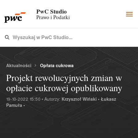
PwC Studio
Togg
Prawo i Podatki
navi
Wyszukaj w PwC Studio...
Type 3 or more characters for results.
Aktualności
Opłata cukrowa
Projekt rewolucyjnych zmian w
opłacie cukrowej opublikowany
19-10-2022 15:50 • Autorzy:
Krzysztof Wiński •
Łukasz
Pamuła •