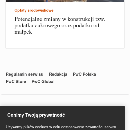
Opłaty środowiskowe
Potencjalne zmiany w konstrukcji tzw.
podatku cukrowego oraz podatku od
małpek
Regulamin serwisu
Redakcja
PwC Polska
PwC Store
PwC Global
© 2020 PwC. Wszystkie prawa zastrzeżone. Nazwa PwC odnosi
Cenimy Twoją prywatność
się do firm wchodzących w skład sieci PwC, z których każda
stanowi odrębny podmiot prawny. Więcej informacji na stronie
Używamy plików cookies w celu dostosowania zawartości serwisu
www.pwc.com/structure.