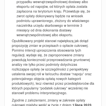
przypadku wewnątrzwspólnotowej dostawy albo
eksportu od napojów, od których opłata została
zapłacona na terytorium kraju. Przewiduje się, że
zwrot opłaty dokonywany będzie na wniosek
podmiotu uprawnionego, złożony do właściwego
naczelnika urzędu skarbowego w terminie
3
miesięcy od dnia dokonania dostawy
wewnątrzwspólnotowej albo eksportu.
Opublikowany projekt stanowi największą jak dotąd
propozycję zmian w przepisach o opłacie cukrowej.
Pomimo intencji uproszczenia stosowania tych
regulacji, wydaje się, że zaproponowane zmiany
powodują konieczność przeprowadzania gruntownej
analizy nie tylko przez podmioty dotychczas
rozliczające opłatę (w szczególności z perspektywy
ustalenia swojej roli w łańcuchu dostaw “napoju” oraz
potencjalnego objęcia opłatą nowych kategorii
produktowych), lecz również przez przedsiębiorców dla
których popularny “podatek cukrowy” wcześniej nie
stanowił problemu interpretacyjnego.
Zgodnie z założeniami, zmiany w zakresie opłaty
cukrowej miałyby wejść w życie z dniem
1 lipca 2023