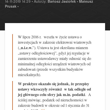
14-11-2019 14:29 • Autorzy:
Bartosz Jasiołek •
Mateusz
Prusak •
W lipcu 2016 r. weszła w życie ustawa o
inwestycjach w zakresie elektrowni wiatrowych
u.i.e.w.
(„
”). Ustawa ta jest określana mianem
„ustawy odległościowej”, gdyż jej regulacje w
zamierzeniu ustawodawcy miały odnosić się do
minimalnej odległości urządzeń wiatrowych od
zabudowań (przede wszystkim budynków
mieszkalnych).
W praktyce okazało się jednak, że przepisy
ustawy wkroczyły również w tak odległe od
jej głównego celu sfery jak m.in. podatki
. A
ściślej mówiąc, podatek od nieruchomości w
zakresie budowli w okresie od 1 stycznia do 31