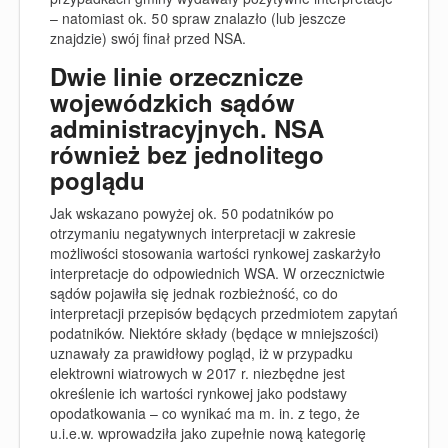
– natomiast ok. 50 spraw znalazło (lub jeszcze
znajdzie) swój finał przed NSA.
Dwie linie orzecznicze
wojewódzkich sądów
administracyjnych. NSA
również bez jednolitego
poglądu
Jak wskazano powyżej ok. 50 podatników po
otrzymaniu negatywnych interpretacji w zakresie
możliwości stosowania wartości rynkowej zaskarżyło
interpretacje do odpowiednich WSA. W orzecznictwie
sądów pojawiła się jednak rozbieżność, co do
interpretacji przepisów będących przedmiotem zapytań
podatników. Niektóre składy (będące w mniejszości)
uznawały za prawidłowy pogląd, iż w przypadku
elektrowni wiatrowych w 2017 r. niezbędne jest
określenie ich wartości rynkowej jako podstawy
opodatkowania – co wynikać ma m. in. z tego, że
u.i.e.w. wprowadziła jako zupełnie nową kategorię