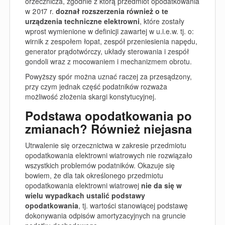
orzecznicza, zgodnie z którą przedmiot opodatkowania
w 2017 r.
doznał rozszerzenia również o te
urządzenia techniczne elektrowni
, które zostały
wprost wymienione w definicji zawartej w u.i.e.w. tj. o:
wirnik z zespołem łopat, zespół przeniesienia napędu,
generator prądotwórczy, układy sterowania i zespół
gondoli wraz z mocowaniem i mechanizmem obrotu.
Powyższy spór można uznać raczej za przesądzony,
przy czym jednak część podatników rozważa
możliwość złożenia skargi konstytucyjnej.
Podstawa opodatkowania po
zmianach? Również niejasna
Utrwalenie się orzecznictwa w zakresie przedmiotu
opodatkowania elektrowni wiatrowych nie rozwiązało
wszystkich problemów podatników. Okazuje się
bowiem, że dla tak określonego przedmiotu
opodatkowania elektrowni wiatrowej
nie da się w
wielu wypadkach ustalić podstawy
opodatkowania
, tj. wartości stanowiącej podstawę
dokonywania odpisów amortyzacyjnych na gruncie