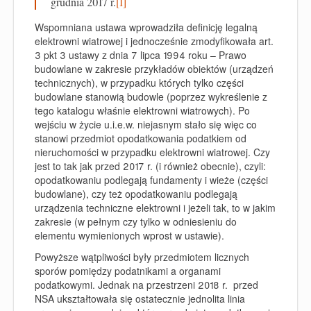
grudnia 2017 r.
[1]
Wspomniana ustawa wprowadziła definicję legalną
elektrowni wiatrowej i jednocześnie zmodyfikowała art.
3 pkt 3 ustawy z dnia 7 lipca 1994 roku – Prawo
budowlane w zakresie przykładów obiektów (urządzeń
technicznych), w przypadku których tylko części
budowlane stanowią budowle (poprzez wykreślenie z
tego katalogu właśnie elektrowni wiatrowych). Po
wejściu w życie u.i.e.w. niejasnym stało się więc co
stanowi przedmiot opodatkowania podatkiem od
nieruchomości w przypadku elektrowni wiatrowej. Czy
jest to tak jak przed 2017 r. (i również obecnie), czyli:
opodatkowaniu podlegają fundamenty i wieże (części
budowlane), czy też opodatkowaniu podlegają
urządzenia techniczne elektrowni i jeżeli tak, to w jakim
zakresie (w pełnym czy tylko w odniesieniu do
elementu wymienionych wprost w ustawie).
Powyższe wątpliwości były przedmiotem licznych
sporów pomiędzy podatnikami a organami
podatkowymi. Jednak na przestrzeni 2018 r. przed
NSA ukształtowała się ostatecznie jednolita linia