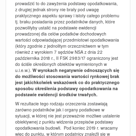
prowadzić to do zawyżenia podstawy opodatkowania,
z drugiej jednak strony nie brały pod uwagę
praktycznego aspektu sprawy i istoty całego problemu
tj. braku posiadania przez podatników danych, które
pozwoliłyby ustalić na podstawie ewidencji
prowadzonej dla celów podatków dochodowych
wartości odpowiadającej przedmiotowi opodatkowania
(który zgodnie z jednolitym orzecznictwem w tym
również z wyrokiem 7 sędziów NSA z dnia 22
października 2018 r., II FSK 2983/17 ograniczony jest
do ściśle określonych obiektów wymienionych w
u.i.e.w.).
W wyrokach negatywnie odnoszących się
do możliwości stosowania wartości rynkowej brak
jest jakichkolwiek wskazówek co do praktycznego
sposobu określenia podstawy opodatkowania na
podstawie ewidencji środków trwałych.
W rezultacie tego rodzaju orzeczenia zostawiają
zarówno podatników jak i organy podatkowe w
sytuacji, w której nie jest przeważnie możliwe ustalenie
obiektywnej z punktu widzenia przepisów podstawy
opodatkowania budowli. Pod koniec 2019 r. wracamy
więc do punktu, w którym podatnicy znaleźli się w