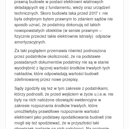
prawną budowle w postaci elektrowni wiatrowych
składających się z fundamentu, wieży oraz urządzeń
technicznych. Skoro budowla taka przed 2017 r. nie
była odrębnym bytem prawnym to zdaniem sądów nie
sposób uznać, że podatnicy dokonują od takich
nowopowstałych obiektów (w sensie prawnym –
fizycznie przecież takie elektrownie istniały) odpisów
amortyzacyjnych.
Za taki poglądem przemawia również podnoszona
przez podatników okoliczność, że na podstawie
posiadanych dokumentów podatnicy nie są w stanie
wyodrębnić z łącznej wartości środków trwałych tych
nakładów, które odpowiadają wartości budowli
zdefiniowanej przez nowe przepisy.
Sądy zgodziły się też w tym zakresie z podatnikami,
którzy podnosili, że przed wejściem w życie u.i.e.w. nie
były na nich nałożone obowiązki ewidencyjne w
zakresie rozpoznania środków trwałych, które
umożliwiłyby prawidłowe rozpoznanie wartości
elektrowni jako podstawy opodatkowania budowli (nie
mogli się też spodziewać, że w przyszłości taki
obowiązek zostanie na nich nałożony). Na poziomie