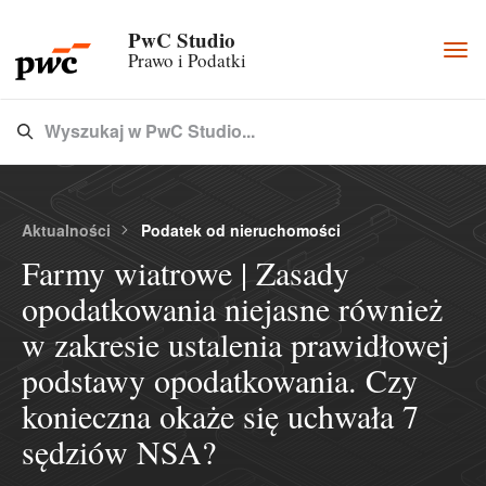
PwC Studio
Togg
Prawo i Podatki
navi
Wyszukaj w PwC Studio...
Type 3 or more characters for results.
Aktualności
Podatek od nieruchomości
Farmy wiatrowe | Zasady
opodatkowania niejasne również
w zakresie ustalenia prawidłowej
podstawy opodatkowania. Czy
konieczna okaże się uchwała 7
sędziów NSA?