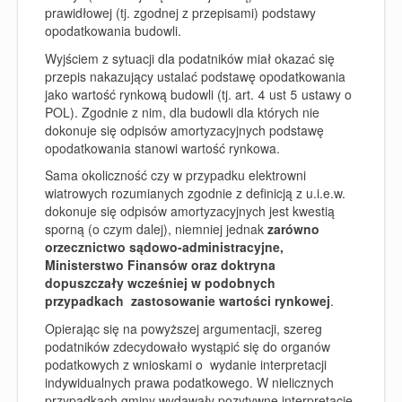
prawidłowej (tj. zgodnej z przepisami) podstawy
opodatkowania budowli.
Wyjściem z sytuacji dla podatników miał okazać się
przepis nakazujący ustalać podstawę opodatkowania
jako wartość rynkową budowli (tj. art. 4 ust 5 ustawy o
POL). Zgodnie z nim, dla budowli dla których nie
dokonuje się odpisów amortyzacyjnych podstawę
opodatkowania stanowi wartość rynkowa.
Sama okoliczność czy w przypadku elektrowni
wiatrowych rozumianych zgodnie z definicją z u.i.e.w.
dokonuje się odpisów amortyzacyjnych jest kwestią
sporną (o czym dalej), niemniej jednak
zarówno
orzecznictwo sądowo-administracyjne,
Ministerstwo Finansów oraz doktryna
dopuszczały wcześniej w podobnych
przypadkach zastosowanie wartości rynkowej
.
Opierając się na powyższej argumentacji, szereg
podatników zdecydowało wystąpić się do organów
podatkowych z wnioskami o wydanie interpretacji
indywidualnych prawa podatkowego. W nielicznych
przypadkach gminy wydawały pozytywne interpretacje