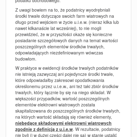
podatku dochodowego.
Z uwagi bowiem na to, że podatnicy wyodrębniali
środki trwałe dotyczące swoich farm wiatrowych na
długo przed wejściem w życie u.i.e.w. (nieraz kilka lub
nawet kilkanaście lat wcześniej), to nie mogli
przewidzieć, że w przyszłości okaże się konieczne
posiadanie szczegółowych danych na temat wartości
poszczególnych elementów środków trwałych,
odpowiadających niezdefiniowanym wówczas
budowlom.
W praktyce w ewidencji środków trwałych podatników
nie istnieją zazwyczaj ani pojedyncze środki trwałe,
które odpowiadałby zakresowi opodatkowania
określonemu przez u.i.e.w., ani też taki zbiór środków
trwałych, który łącznie by się na niego składał. W
większości przypadków, wartość poszczególnych
elementów elektrowni wiatrowych została
skapitalizowana do poszczególnych środków trwałych,
na których wartość składają się również elementy,
niebędące składowymi elektrowni wiatrowych
zgodnie z definicją z u.i.e.w
. W rezultacie, podatnicy
nie byli (i w dużej części dalej nie są) w stanie ustalić