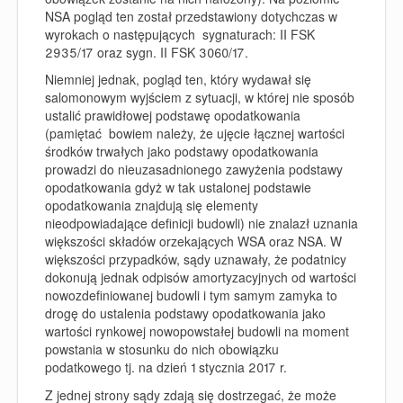
NSA pogląd ten został przedstawiony dotychczas w
wyrokach o następujących sygnaturach: II FSK
2935/17 oraz sygn. II FSK 3060/17.
Niemniej jednak, pogląd ten, który wydawał się
salomonowym wyjściem z sytuacji, w której nie sposób
ustalić prawidłowej podstawę opodatkowania
(pamiętać bowiem należy, że ujęcie łącznej wartości
środków trwałych jako podstawy opodatkowania
prowadzi do nieuzasadnionego zawyżenia podstawy
opodatkowania gdyż w tak ustalonej podstawie
opodatkowania znajdują się elementy
nieodpowiadające definicji budowli) nie znalazł uznania
większości składów orzekających WSA oraz NSA. W
większości przypadków, sądy uznawały, że podatnicy
dokonują jednak odpisów amortyzacyjnych od wartości
nowozdefiniowanej budowli i tym samym zamyka to
drogę do ustalenia podstawy opodatkowania jako
wartości rynkowej nowopowstałej budowli na moment
powstania w stosunku do nich obowiązku
podatkowego tj. na dzień 1 stycznia 2017 r.
Z jednej strony sądy zdają się dostrzegać, że może