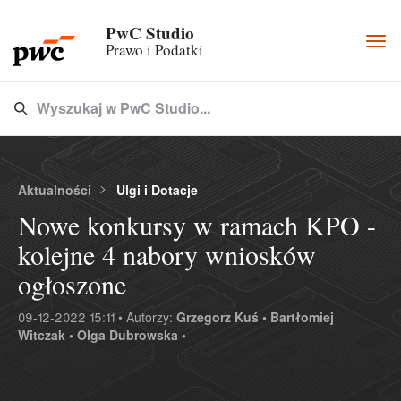
PwC Studio
Togg
Prawo i Podatki
navi
Wyszukaj w PwC Studio...
Type 3 or more characters for results.
Aktualności
Ulgi i Dotacje
Nowe konkursy w ramach KPO -
kolejne 4 nabory wniosków
ogłoszone
09-12-2022 15:11 • Autorzy:
Grzegorz Kuś •
Bartłomiej
Witczak •
Olga Dubrowska •