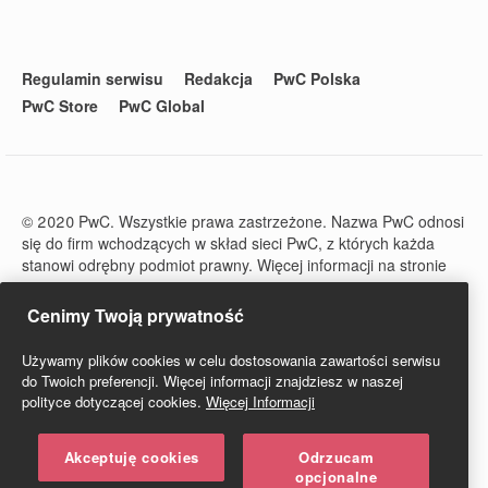
Regulamin serwisu
Redakcja
PwC Polska
PwC Store
PwC Global
© 2020 PwC. Wszystkie prawa zastrzeżone. Nazwa PwC odnosi
się do firm wchodzących w skład sieci PwC, z których każda
stanowi odrębny podmiot prawny. Więcej informacji na stronie
www.pwc.com/structure.
PwC Studio - Prawo i Podatki jest zarejestrowanym tytułem
Cenimy Twoją prywatność
prasowym o numerze ISSN 2719-6151.
Używamy plików cookies w celu dostosowania zawartości serwisu
do Twoich preferencji. Więcej informacji znajdziesz w naszej
polityce dotyczącej cookies.
Więcej Informacji
Akceptuję cookies
Odrzucam
opcjonalne