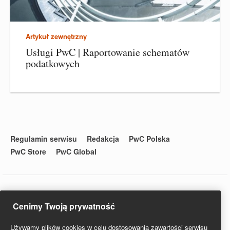
Artykuł zewnętrzny
Usługi PwC | Raportowanie schematów
podatkowych
Regulamin serwisu
Redakcja
PwC Polska
PwC Store
PwC Global
Cenimy Twoją prywatność
© 2020 PwC. Wszystkie prawa zastrzeżone. Nazwa PwC odnosi
się do firm wchodzących w skład sieci PwC, z których każda
stanowi odrębny podmiot prawny. Więcej informacji na stronie
Używamy plików cookies w celu dostosowania zawartości serwisu