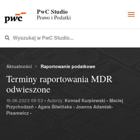
PwC Studio
Togg
Prawo i Podatki
navi
Wyszukaj w PwC Studio...
Type 3 or more characters for results.
Aktualności
Raportowanie podatkowe
Terminy raportowania MDR
odwieszone
19-06-2023 09:53 • Autorzy:
Konrad Kurpiewski •
Maciej
Przychodzeń •
Agata Śliwińska •
Joanna Adamiak-
Pisarewicz •