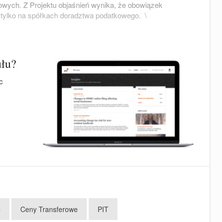
owych. Z Projektu objaśnień wynika, że obowiązek
e tylko na spółkach doradztwa podatkowego. \
ułu?
c
C
Ceny Transferowe
PIT