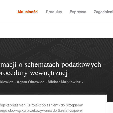
Aktualności
Produkty
Espresso
Zagadnien
ormacji o schematach podatkowych
rocedury wewnętrznej
kiewicz •
Agata Oktawiec •
Michał Małkiewicz •
ojekt objaśnień („Projekt objaśnień”) do przepisów
nego obowiązku przekazywania do Szefa Krajowej