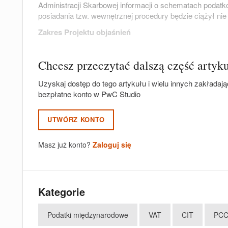
Administracji Skarbowej informacji o schematach podatk
posiadania tzw. wewnętrznej procedury będzie ciążył ni
Zakres Projektu objaśnień
Chcesz przeczytać dalszą część artyk
Uzyskaj dostęp do tego artykułu i wielu innych zakładają
bezpłatne konto w PwC Studio
UTWÓRZ KONTO
Masz już konto?
Zaloguj się
Kategorie
Podatki międzynarodowe
VAT
CIT
PC