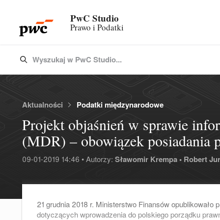
PwC Studio
Prawo i Podatki
Wyszukaj w PwC Studio...
Type 3 or more characters for results.
Aktualności
Podatki międzynarodowe
Projekt objaśnień w sprawie inf
(MDR) – obowiązek posiadania p
09-01-2019 14:46 • Autorzy:
Sławomir Krempa •
Robert Jur
21 grudnia 2018 r. Ministerstwo Finansów opublikowało pr
dotyczących wprowadzenia do polskiego porządku praw