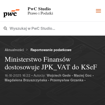
PwC Studio
Togg
Prawo i Podatki
navi
Wyszukaj w PwC Studio...
Type 3 or more characters for results.
Aktualności
Raportowanie podatkowe
Ministerstwo Finansów
dostosowuje JPK_VAT do KSeF
16-10-2025 16:22 • Autorzy:
Wojciech Gede •
Maciej Goc •
Magdalena Brzuszczyńska •
Przemysław Grzanka •