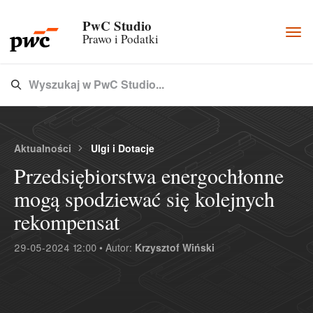
PwC Studio
Togg
Prawo i Podatki
navi
Wyszukaj w PwC Studio...
Type 3 or more characters for results.
Aktualności
Ulgi i Dotacje
Przedsiębiorstwa energochłonne
mogą spodziewać się kolejnych
rekompensat
29-05-2024 12:00 • Autor:
Krzysztof Wiński