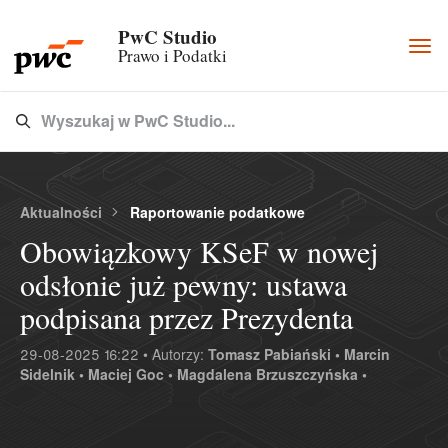
PwC Studio
Togg
Prawo i Podatki
navi
Wyszukaj w PwC Studio...
Type 3 or more characters for results.
Aktualności
Raportowanie podatkowe
Obowiązkowy KSeF w nowej
odsłonie już pewny: ustawa
podpisana przez Prezydenta
29-08-2025 16:22 • Autorzy:
Tomasz Pabiański •
Marcin
Sidelnik •
Maciej Goc •
Magdalena Brzuszczyńska •