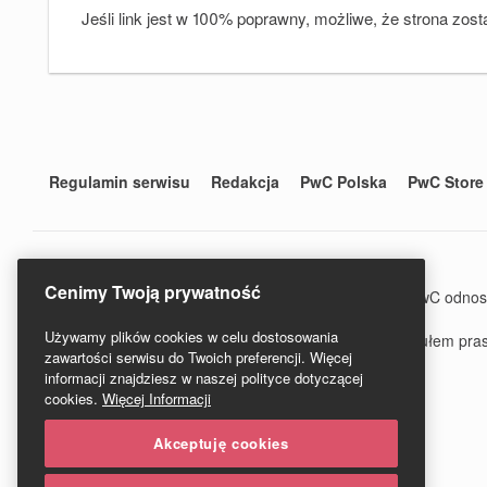
Jeśli link jest w 100% poprawny, możliwe, że strona zost
Regulamin serwisu
Redakcja
PwC Polska
PwC Store
Cenimy Twoją prywatność
© 2020 PwC. Wszystkie prawa zastrzeżone. Nazwa PwC odnosi si
www.pwc.com/structure.
Używamy plików cookies w celu dostosowania
PwC Studio - Prawo i Podatki jest zarejestrowanym tytułem p
zawartości serwisu do Twoich preferencji. Więcej
informacji znajdziesz w naszej polityce dotyczącej
cookies.
Więcej Informacji
Akceptuję cookies