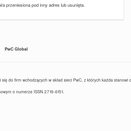
ała przeniesiona pod inny adres lub usunięta.
PwC Global
ę do firm wchodzących w skład sieci PwC, z których każda stanowi od
rasowym o numerze ISSN 2719-6151.