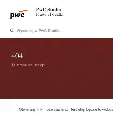
PwC Studio
Prawo i Podatki
Wyszukaj w PwC Studio...
Type 3 or more characters for results.
404
Ta strona nie istnieje
Otwierany link może zawierać literówkę, będzie to widoc