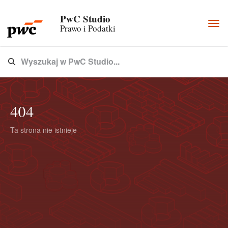
PwC Studio
Togg
Prawo i Podatki
navi
Wyszukaj w PwC Studio...
Type 3 or more characters for results.
404
Ta strona nie istnieje