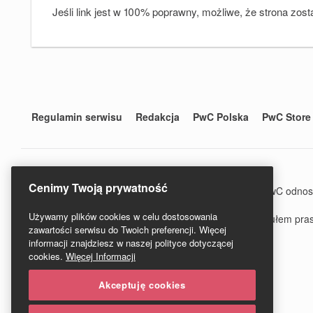
Jeśli link jest w 100% poprawny, możliwe, że strona zost
Regulamin serwisu
Redakcja
PwC Polska
PwC Store
Cenimy Twoją prywatność
© 2020 PwC. Wszystkie prawa zastrzeżone. Nazwa PwC odnosi si
www.pwc.com/structure.
Używamy plików cookies w celu dostosowania
PwC Studio - Prawo i Podatki jest zarejestrowanym tytułem p
zawartości serwisu do Twoich preferencji. Więcej
informacji znajdziesz w naszej polityce dotyczącej
cookies.
Więcej Informacji
Akceptuję cookies