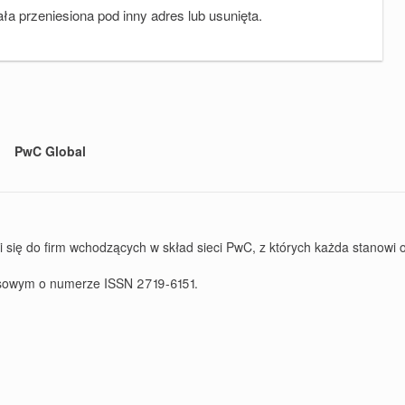
ała przeniesiona pod inny adres lub usunięta.
PwC Global
ę do firm wchodzących w skład sieci PwC, z których każda stanowi od
rasowym o numerze ISSN 2719-6151.