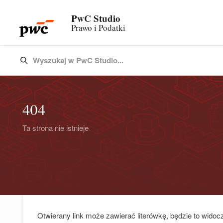
PwC Studio
Prawo i Podatki
Wyszukaj w PwC Studio...
Type 3 or more characters for results.
404
Ta strona nie istnieje
Otwierany link może zawierać literówkę, będzie to widoc