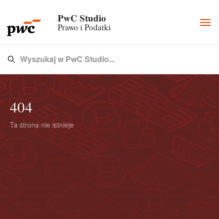
PwC Studio
Togg
Prawo i Podatki
navi
Wyszukaj w PwC Studio...
Type 3 or more characters for results.
404
Ta strona nie istnieje